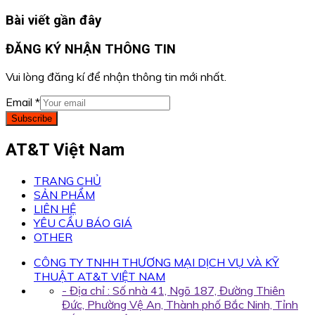
Bài viết gần đây
ĐĂNG KÝ NHẬN THÔNG TIN
Vui lòng đăng kí để nhận thông tin mới nhất.
Email
*
Subscribe
AT&T Việt Nam
TRANG CHỦ
SẢN PHẨM
LIÊN HỆ
YÊU CẦU BÁO GIÁ
OTHER
CÔNG TY TNHH THƯƠNG MẠI DỊCH VỤ VÀ KỸ
THUẬT AT&T VIỆT NAM
- Địa chỉ : Số nhà 41, Ngõ 187, Đường Thiên
Đức, Phường Vệ An, Thành phố Bắc Ninh, Tỉnh