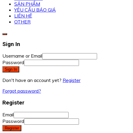
SẢN PHẨM
YÊU CẦU BÁO GIÁ
LIÊN HỆ
OTHER
Sign In
Username or Email
Password
Sign In
Don't have an account yet?
Register
Forgot password?
Register
Email
Password
Register