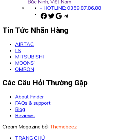
Bắc Ninh, Việt Nam
- HOTLINE: 0359.87.86.88
Facebook
Twitter
Google
Telegram
Tin Tức Nhãn Hàng
AIRTAC
LS
MITSUBISHI
MOONS’
OMRON
Các Câu Hỏi Thường Gặp
About Finder
FAQs & support
Blog
Reviews
Cream Magazine bởi
Themebeez
TRANG CHỦ