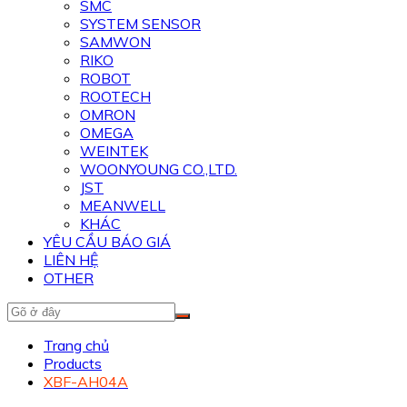
SMC
SYSTEM SENSOR
SAMWON
RIKO
ROBOT
ROOTECH
OMRON
OMEGA
WEINTEK
WOONYOUNG CO.,LTD.
JST
MEANWELL
KHÁC
YÊU CẦU BÁO GIÁ
LIÊN HỆ
OTHER
Trang chủ
Products
XBF-AH04A