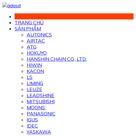
Chuyển
đến
phần
TRANG CHỦ
nội
SẢN PHẨM
dung
AUTONICS
AIRTAC
ATG
HOKUYO
HANSHIN CHAIN CO., LTD.
HIWIN
KACON
LS
LIMING
LEUZE
LEADSHINE
MITSUBISHI
MOONS’
PANASONIC
IGUS
IDEC
YASKAWA