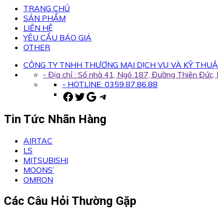
TRANG CHỦ
SẢN PHẨM
LIÊN HỆ
YÊU CẦU BÁO GIÁ
OTHER
CÔNG TY TNHH THƯƠNG MẠI DỊCH VỤ VÀ KỸ THUẬ
- Địa chỉ : Số nhà 41, Ngõ 187, Đường Thiên Đức
- HOTLINE: 0359.87.86.88
Facebook
Twitter
Google
Telegram
Tin Tức Nhãn Hàng
AIRTAC
LS
MITSUBISHI
MOONS’
OMRON
Các Câu Hỏi Thường Gặp