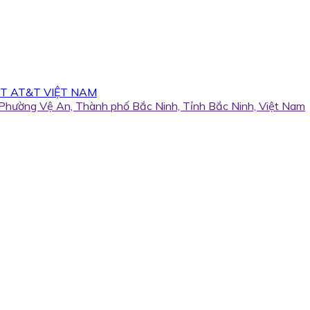
T AT&T VIỆT NAM
, Phường Vệ An, Thành phố Bắc Ninh, Tỉnh Bắc Ninh, Việt Nam