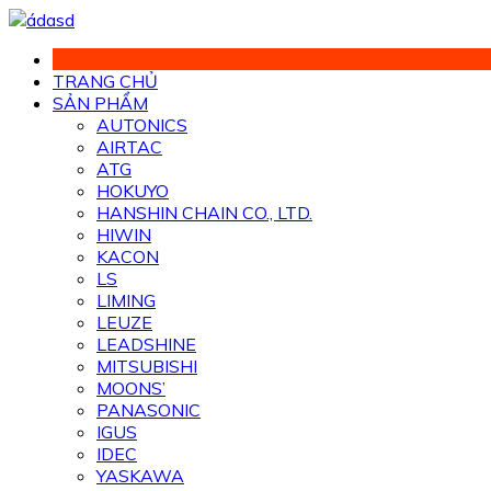
Chuyển
đến
phần
TRANG CHỦ
nội
SẢN PHẨM
dung
AUTONICS
AIRTAC
ATG
HOKUYO
HANSHIN CHAIN CO., LTD.
HIWIN
KACON
LS
LIMING
LEUZE
LEADSHINE
MITSUBISHI
MOONS’
PANASONIC
IGUS
IDEC
YASKAWA