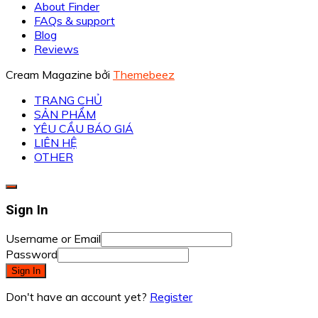
About Finder
FAQs & support
Blog
Reviews
Cream Magazine bởi
Themebeez
TRANG CHỦ
SẢN PHẨM
YÊU CẦU BÁO GIÁ
LIÊN HỆ
OTHER
Sign In
Username or Email
Password
Sign In
Don't have an account yet?
Register