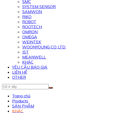
SMC
SYSTEM SENSOR
SAMWON
RIKO
ROBOT
ROOTECH
OMRON
OMEGA
WEINTEK
WOONYOUNG CO.,LTD.
JST
MEANWELL
KHÁC
YÊU CẦU BÁO GIÁ
LIÊN HỆ
OTHER
Trang chủ
Products
SẢN PHẨM
KHÁC