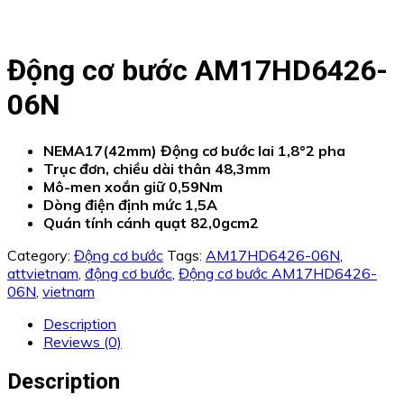
Động cơ bước AM17HD6426-
06N
NEMA17(42mm) Động cơ bước lai 1,8°2 pha
Trục đơn, chiều dài thân 48,3mm
Mô-men xoắn giữ 0,59Nm
Dòng điện định mức 1,5A
Quán tính cánh quạt 82,0gcm2
Category:
Động cơ bước
Tags:
AM17HD6426-06N
,
attvietnam
,
động cơ bước
,
Động cơ bước AM17HD6426-
06N
,
vietnam
Description
Reviews (0)
Description