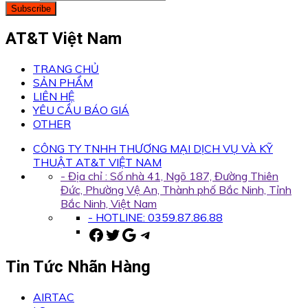
Subscribe
AT&T Việt Nam
TRANG CHỦ
SẢN PHẨM
LIÊN HỆ
YÊU CẦU BÁO GIÁ
OTHER
CÔNG TY TNHH THƯƠNG MẠI DỊCH VỤ VÀ KỸ
THUẬT AT&T VIỆT NAM
- Địa chỉ : Số nhà 41, Ngõ 187, Đường Thiên
Đức, Phường Vệ An, Thành phố Bắc Ninh, Tỉnh
Bắc Ninh, Việt Nam
- HOTLINE: 0359.87.86.88
Facebook
Twitter
Google
Telegram
Tin Tức Nhãn Hàng
AIRTAC