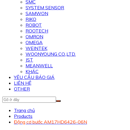
SMC
SYSTEM SENSOR
SAMWON
RIKO
ROBOT
ROOTECH
OMRON
OMEGA
WEINTEK
WOONYOUNG CO.,LTD.
JST
MEANWELL
KHÁC
YÊU CẦU BÁO GIÁ
LIÊN HỆ
OTHER
Trang chủ
Products
Động cơ bước AM17HD6426-06N