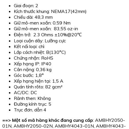
Giai đoạn: 2
Kích thước khung: NEMA17(42mm)
Chiều dài: 48,3 mm
Giữ mô-men xoắn: 0,59 Nm
Giữ mô-men xoắn: 83,55 oz-in
Điện trở: 2.3 Ohms ±10%@20℃
Loại cuộn dây: Lưỡng cực
Kết nối loại: chì
Lớp cách nhiệt: B(130°C)
Chứng nhận: RoHS
Xếp hạng IP: IP40
Cân nặng: 0,36 kg
Góc bước: 1,8°
Xếp hạng hiện tại: 1,5 A
Quán tính rôto: 82 gcm²
AC/DC: DC
Rãnh then: Không
Đường kính trục: 5
Trục đơn, dẫn 4
==> Một số mã hàng khác đang cung cấp
: AM8HY2050-
01N, AM8HY2050-02N, AM8HY4043-01N, AM8HY4043-