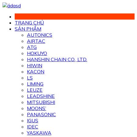
Chuyển
đến
phần
TRANG CHỦ
nội
SẢN PHẨM
dung
AUTONICS
AIRTAC
ATG
HOKUYO
HANSHIN CHAIN CO., LTD.
HIWIN
KACON
LS
LIMING
LEUZE
LEADSHINE
MITSUBISHI
MOONS’
PANASONIC
IGUS
IDEC
YASKAWA