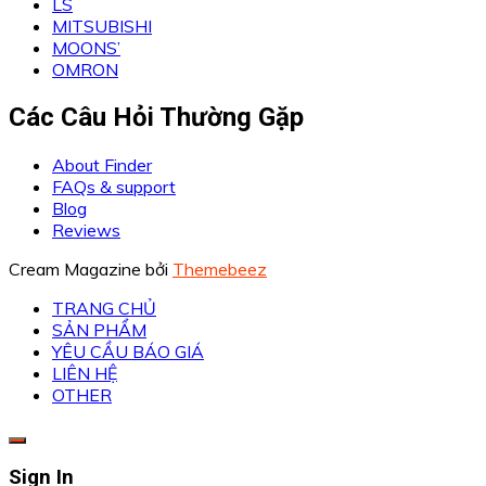
LS
MITSUBISHI
MOONS’
OMRON
Các Câu Hỏi Thường Gặp
About Finder
FAQs & support
Blog
Reviews
Cream Magazine bởi
Themebeez
TRANG CHỦ
SẢN PHẨM
YÊU CẦU BÁO GIÁ
LIÊN HỆ
OTHER
Sign In