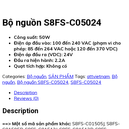
Bộ nguồn S8FS-C05024
Công suất: 50W
Điện áp đầu vào: 100 đến 240 VAC (phạm vi cho
phép: 85 đến 264 VAC hoặc 120 đến 370 VDC)
Điện áp đầu ra (VDC): 24V
Đầu ra hiện hành: 2.2A
Quạt tích hợp: Không có
Categories:
Bộ nguồn
,
SẢN PHẨM
Tags:
attvietnam
,
Bộ
nguồn
,
Bộ nguồn S8FS-C05024
,
S8FS-C05024
Description
Reviews (0)
Description
==> Một số mã sản phẩm khác:
S8FS-C01505J, S8FS-