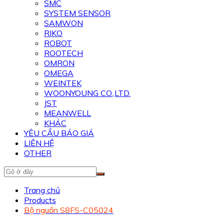
SMC
SYSTEM SENSOR
SAMWON
RIKO
ROBOT
ROOTECH
OMRON
OMEGA
WEINTEK
WOONYOUNG CO.,LTD.
JST
MEANWELL
KHÁC
YÊU CẦU BÁO GIÁ
LIÊN HỆ
OTHER
Trang chủ
Products
Bộ nguồn S8FS-C05024