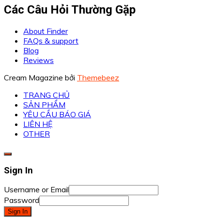
Các Câu Hỏi Thường Gặp
About Finder
FAQs & support
Blog
Reviews
Cream Magazine bởi
Themebeez
TRANG CHỦ
SẢN PHẨM
YÊU CẦU BÁO GIÁ
LIÊN HỆ
OTHER
Sign In
Username or Email
Password
Sign In