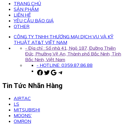
TRANG CHỦ
SẢN PHẨM
LIÊN HỆ
YÊU CẦU BÁO GIÁ
OTHER
CÔNG TY TNHH THƯƠNG MẠI DỊCH VỤ VÀ KỸ
THUẬT AT&T VIỆT NAM
- Địa chỉ : Số nhà 41, Ngõ 187, Đường Thiên
Đức, Phường Vệ An, Thành phố Bắc Ninh, Tỉnh
Bắc Ninh, Việt Nam
- HOTLINE: 0359.87.86.88
Facebook
Twitter
Google
Telegram
Tin Tức Nhãn Hàng
AIRTAC
LS
MITSUBISHI
MOONS’
OMRON