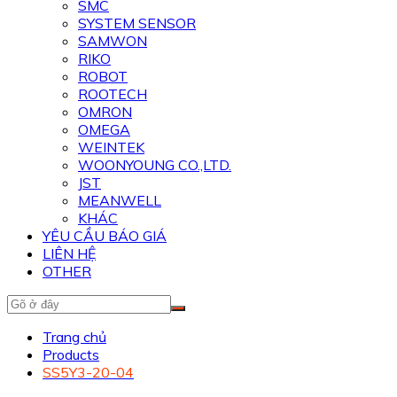
SMC
SYSTEM SENSOR
SAMWON
RIKO
ROBOT
ROOTECH
OMRON
OMEGA
WEINTEK
WOONYOUNG CO.,LTD.
JST
MEANWELL
KHÁC
YÊU CẦU BÁO GIÁ
LIÊN HỆ
OTHER
Trang chủ
Products
SS5Y3-20-04