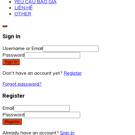
YÊU CẦU BÁO GIÁ
LIÊN HỆ
OTHER
Sign In
Username or Email
Password
Sign In
Don't have an account yet?
Register
Forgot password?
Register
Email
Password
Register
Already have an account?
Sign In