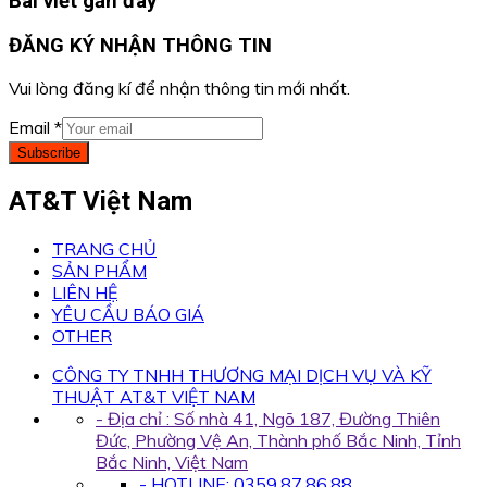
Bài viết gần đây
ĐĂNG KÝ NHẬN THÔNG TIN
Vui lòng đăng kí để nhận thông tin mới nhất.
Email
*
Subscribe
AT&T Việt Nam
TRANG CHỦ
SẢN PHẨM
LIÊN HỆ
YÊU CẦU BÁO GIÁ
OTHER
CÔNG TY TNHH THƯƠNG MẠI DỊCH VỤ VÀ KỸ
THUẬT AT&T VIỆT NAM
- Địa chỉ : Số nhà 41, Ngõ 187, Đường Thiên
Đức, Phường Vệ An, Thành phố Bắc Ninh, Tỉnh
Bắc Ninh, Việt Nam
- HOTLINE: 0359.87.86.88