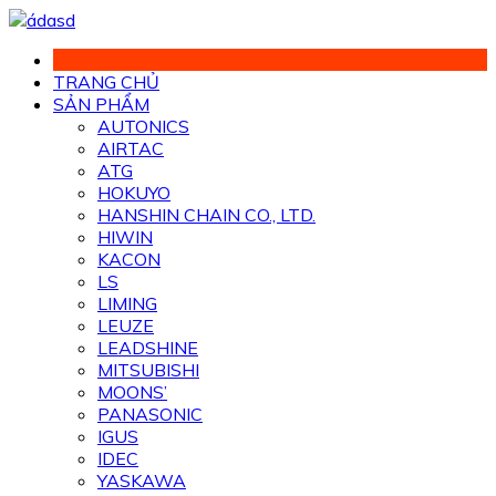
Chuyển
đến
phần
TRANG CHỦ
nội
SẢN PHẨM
dung
AUTONICS
AIRTAC
ATG
HOKUYO
HANSHIN CHAIN CO., LTD.
HIWIN
KACON
LS
LIMING
LEUZE
LEADSHINE
MITSUBISHI
MOONS’
PANASONIC
IGUS
IDEC
YASKAWA