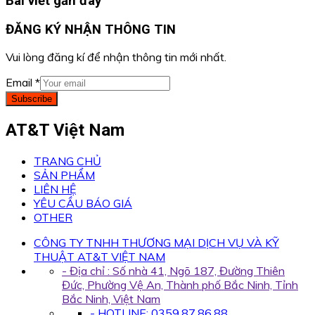
Bài viết gần đây
ĐĂNG KÝ NHẬN THÔNG TIN
Vui lòng đăng kí để nhận thông tin mới nhất.
Email
*
Subscribe
AT&T Việt Nam
TRANG CHỦ
SẢN PHẨM
LIÊN HỆ
YÊU CẦU BÁO GIÁ
OTHER
CÔNG TY TNHH THƯƠNG MẠI DỊCH VỤ VÀ KỸ
THUẬT AT&T VIỆT NAM
- Địa chỉ : Số nhà 41, Ngõ 187, Đường Thiên
Đức, Phường Vệ An, Thành phố Bắc Ninh, Tỉnh
Bắc Ninh, Việt Nam
- HOTLINE: 0359.87.86.88