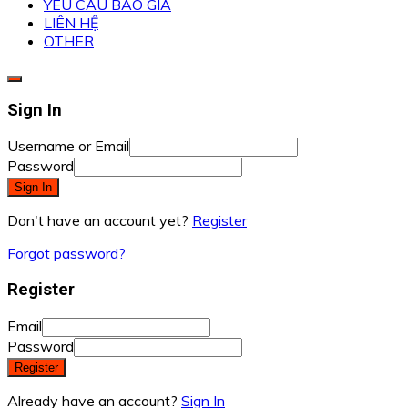
YÊU CẦU BÁO GIÁ
LIÊN HỆ
OTHER
Sign In
Username or Email
Password
Sign In
Don't have an account yet?
Register
Forgot password?
Register
Email
Password
Register
Already have an account?
Sign In