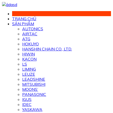
Chuyển
đến
phần
TRANG CHỦ
nội
SẢN PHẨM
dung
AUTONICS
AIRTAC
ATG
HOKUYO
HANSHIN CHAIN CO., LTD.
HIWIN
KACON
LS
LIMING
LEUZE
LEADSHINE
MITSUBISHI
MOONS’
PANASONIC
IGUS
IDEC
YASKAWA