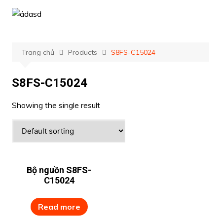
Chuyển
đến
phần
nội
Trang chủ
Products
S8FS-C15024
dung
S8FS-C15024
Showing the single result
Bộ nguồn S8FS-
C15024
Read more