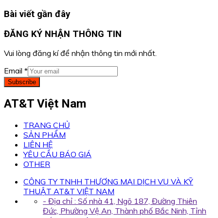
Bài viết gần đây
ĐĂNG KÝ NHẬN THÔNG TIN
Vui lòng đăng kí để nhận thông tin mới nhất.
Email
*
Subscribe
AT&T Việt Nam
TRANG CHỦ
SẢN PHẨM
LIÊN HỆ
YÊU CẦU BÁO GIÁ
OTHER
CÔNG TY TNHH THƯƠNG MẠI DỊCH VỤ VÀ KỸ
THUẬT AT&T VIỆT NAM
- Địa chỉ : Số nhà 41, Ngõ 187, Đường Thiên
Đức, Phường Vệ An, Thành phố Bắc Ninh, Tỉnh