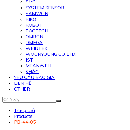
SMC
SYSTEM SENSOR
SAMWON
RIKO
ROBOT
ROOTECH
OMRON
OMEGA
WEINTEK
WOONYOUNG CO.,LTD.
JST
MEANWELL
KHÁC
YÊU CẦU BÁO GIÁ
LIÊN HỆ
OTHER
Trang chủ
Products
PB-44-05