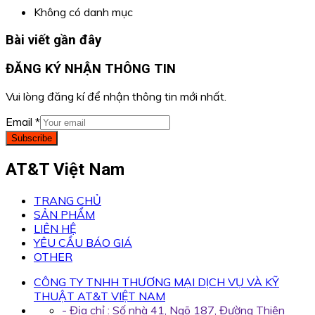
Không có danh mục
Bài viết gần đây
ĐĂNG KÝ NHẬN THÔNG TIN
Vui lòng đăng kí để nhận thông tin mới nhất.
Email
*
Subscribe
AT&T Việt Nam
TRANG CHỦ
SẢN PHẨM
LIÊN HỆ
YÊU CẦU BÁO GIÁ
OTHER
CÔNG TY TNHH THƯƠNG MẠI DỊCH VỤ VÀ KỸ
THUẬT AT&T VIỆT NAM
- Địa chỉ : Số nhà 41, Ngõ 187, Đường Thiên