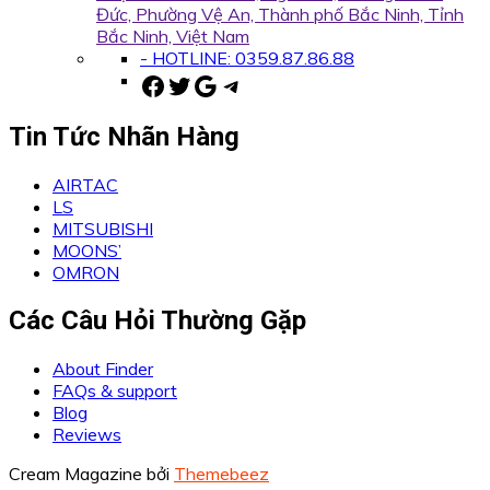
Đức, Phường Vệ An, Thành phố Bắc Ninh, Tỉnh
Bắc Ninh, Việt Nam
- HOTLINE: 0359.87.86.88
Facebook
Twitter
Google
Telegram
Tin Tức Nhãn Hàng
AIRTAC
LS
MITSUBISHI
MOONS’
OMRON
Các Câu Hỏi Thường Gặp
About Finder
FAQs & support
Blog
Reviews
Cream Magazine bởi
Themebeez