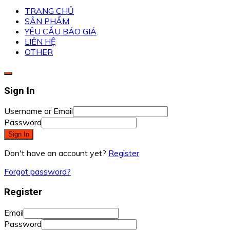
TRANG CHỦ
SẢN PHẨM
YÊU CẦU BÁO GIÁ
LIÊN HỆ
OTHER
Sign In
Username or Email
Password
Sign In
Don't have an account yet?
Register
Forgot password?
Register
Email
Password