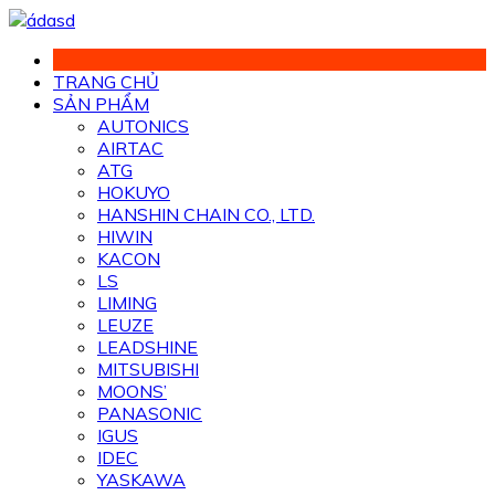
Chuyển
đến
phần
TRANG CHỦ
nội
SẢN PHẨM
dung
AUTONICS
AIRTAC
ATG
HOKUYO
HANSHIN CHAIN CO., LTD.
HIWIN
KACON
LS
LIMING
LEUZE
LEADSHINE
MITSUBISHI
MOONS’
PANASONIC
IGUS
IDEC
YASKAWA