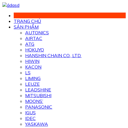
Chuyển
đến
phần
TRANG CHỦ
nội
SẢN PHẨM
dung
AUTONICS
AIRTAC
ATG
HOKUYO
HANSHIN CHAIN CO., LTD.
HIWIN
KACON
LS
LIMING
LEUZE
LEADSHINE
MITSUBISHI
MOONS’
PANASONIC
IGUS
IDEC
YASKAWA