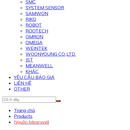
SMC
SYSTEM SENSOR
SAMWON
RIKO
ROBOT
ROOTECH
OMRON
OMEGA
WEINTEK
WOONYOUNG CO.,LTD.
JST
MEANWELL
KHÁC
YÊU CẦU BÁO GIÁ
LIÊN HỆ
OTHER
Trang chủ
Products
Nguồn Meanwell