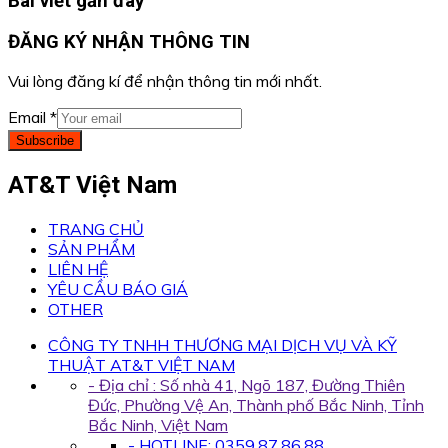
Bài viết gần đây
ĐĂNG KÝ NHẬN THÔNG TIN
Vui lòng đăng kí để nhận thông tin mới nhất.
Email
*
Subscribe
AT&T Việt Nam
TRANG CHỦ
SẢN PHẨM
LIÊN HỆ
YÊU CẦU BÁO GIÁ
OTHER
CÔNG TY TNHH THƯƠNG MẠI DỊCH VỤ VÀ KỸ
THUẬT AT&T VIỆT NAM
- Địa chỉ : Số nhà 41, Ngõ 187, Đường Thiên
Đức, Phường Vệ An, Thành phố Bắc Ninh, Tỉnh
Bắc Ninh, Việt Nam
- HOTLINE: 0359.87.86.88