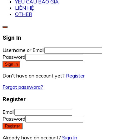
YÊU CẦU BÁO GIÁ
LIÊN HỆ
OTHER
Sign In
Username or Email
Password
Sign In
Don't have an account yet?
Register
Forgot password?
Register
Email
Password
Register
Already have an account?
Sign In