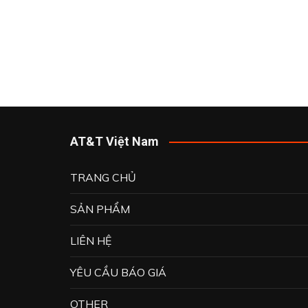
ROBOT
ROOTECH
OMRON
OMEGA
WEINTEK
WOONYOUNG CO.,LTD.
AT&T Việt Nam
JST
TRANG CHỦ
MEANWELL
KHÁC
SẢN PHẨM
LIÊN HỆ
YÊU CẦU BÁO GIÁ
OTHER