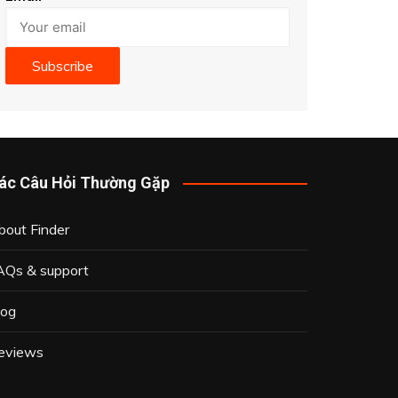
Subscribe
ác Câu Hỏi Thường Gặp
bout Finder
AQs & support
log
eviews