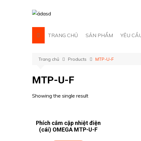
Chuyển
đến
phần
nội
dung
TRANG CHỦ
SẢN PHẨM
YÊU CẦ
AUTONICS
Trang chủ
Products
MTP-U-F
AIRTAC
ATG
MTP-U-F
HOKUYO
HANSHIN CHAIN CO.,
Showing the single result
LTD.
HIWIN
KACON
Phích cắm cặp nhiệt điện
(cái) OMEGA MTP-U-F
LS