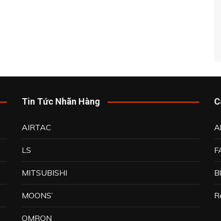
Tin Tức Nhãn Hàng
C
AIRTAC
A
LS
F
MITSUBISHI
B
MOONS’
R
OMRON