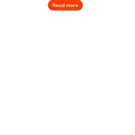
LIMING
Read more
LEUZE
LEADSHINE
MITSUBISHI
MOONS’
PANASONIC
IGUS
IDEC
YASKAWA
SMC
SYSTEM SENSOR
SAMWON
RIKO