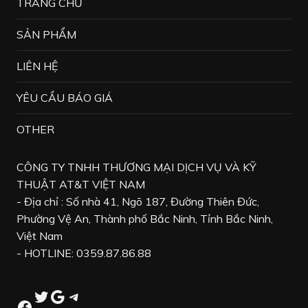
TRANG CHỦ
SẢN PHẨM
LIÊN HỆ
YÊU CẦU BÁO GIÁ
OTHER
CÔNG TY TNHH THƯƠNG MẠI DỊCH VỤ VÀ KỸ
THUẬT AT&T VIỆT NAM
- Địa chỉ : Số nhà 41, Ngõ 187, Đường Thiên Đức,
Phường Vệ An, Thành phố Bắc Ninh, Tỉnh Bắc Ninh,
Việt Nam
- HOTLINE: 0359.87.86.88
Twitter
Google
Telegram
Facebook