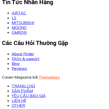
Tin Tức Nhãn Hàng
AIRTAC
LS
MITSUBISHI
MOONS’
OMRON
Các Câu Hỏi Thường Gặp
About Finder
FAQs & support
Blog
Reviews
Cream Magazine bởi
Themebeez
TRANG CHỦ
SẢN PHẨM
YÊU CẦU BÁO GIÁ
LIÊN HỆ
OTHER