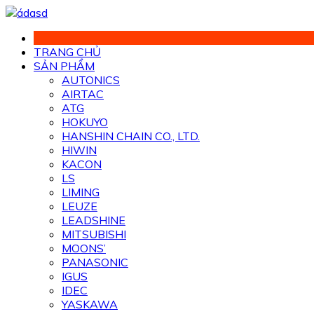
Chuyển
đến
phần
TRANG CHỦ
nội
SẢN PHẨM
dung
AUTONICS
AIRTAC
ATG
HOKUYO
HANSHIN CHAIN CO., LTD.
HIWIN
KACON
LS
LIMING
LEUZE
LEADSHINE
MITSUBISHI
MOONS’
PANASONIC
IGUS
IDEC
YASKAWA