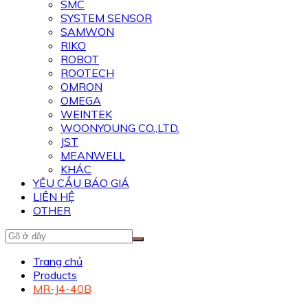
SMC
SYSTEM SENSOR
SAMWON
RIKO
ROBOT
ROOTECH
OMRON
OMEGA
WEINTEK
WOONYOUNG CO.,LTD.
JST
MEANWELL
KHÁC
YÊU CẦU BÁO GIÁ
LIÊN HỆ
OTHER
Trang chủ
Products
MR-J4-40B