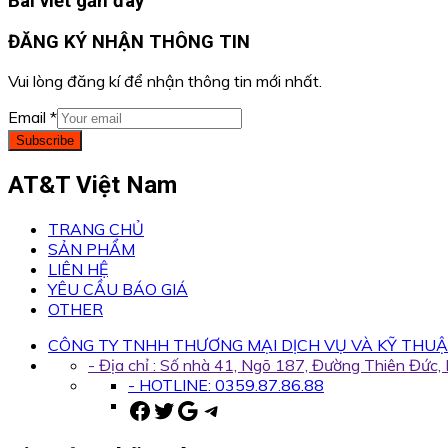
Bài viết gần đây
ĐĂNG KÝ NHẬN THÔNG TIN
Vui lòng đăng kí để nhận thông tin mới nhất.
Email
*
Subscribe
AT&T Việt Nam
TRANG CHỦ
SẢN PHẨM
LIÊN HỆ
YÊU CẦU BÁO GIÁ
OTHER
CÔNG TY TNHH THƯƠNG MẠI DỊCH VỤ VÀ KỸ THUẬ
- Địa chỉ : Số nhà 41, Ngõ 187, Đường Thiên Đức
- HOTLINE: 0359.87.86.88
Facebook
Twitter
Google
Telegram