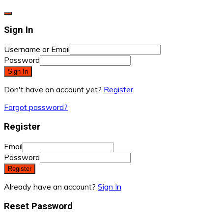
Sign In
Username or Email
Password
Sign In
Don't have an account yet?
Register
Forgot password?
Register
Email
Password
Register
Already have an account?
Sign In
Reset Password