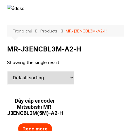
Chuyển
đến
phần
nội
Trang chủ
Products
MR-J3ENCBL3M-A2-H
dung
MR-J3ENCBL3M-A2-H
Showing the single result
Dây cáp encoder
Mitsubishi MR-
J3ENCBL3M(5M)-A2-H
Read more