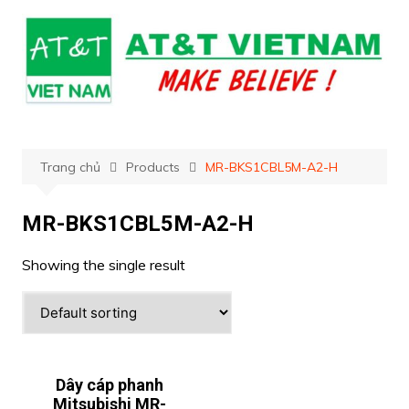
Chuyển
đến
phần
nội
dung
Trang chủ
Products
MR-BKS1CBL5M-A2-H
MR-BKS1CBL5M-A2-H
Showing the single result
Dây cáp phanh
Mitsubishi MR-