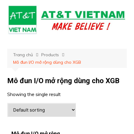
Chuyển
đến
phần
nội
dung
Trang chủ
Products
Mô đun I/O mở rộng dùng cho XGB
Mô đun I/O mở rộng dùng cho XGB
Showing the single result
Mô đun I/O mở rộng