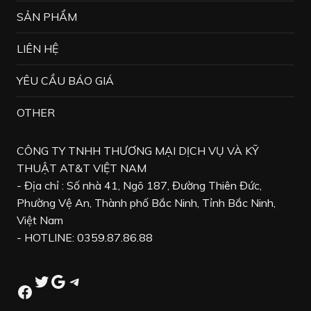
SẢN PHẨM
LIÊN HỆ
YÊU CẦU BÁO GIÁ
OTHER
CÔNG TY TNHH THƯƠNG MẠI DỊCH VỤ VÀ KỸ
THUẬT AT&T VIỆT NAM
- Địa chỉ : Số nhà 41, Ngõ 187, Đường Thiên Đức,
Phường Vệ An, Thành phố Bắc Ninh, Tỉnh Bắc Ninh,
Việt Nam
- HOTLINE: 0359.87.86.88
Twitter
Google
Telegram
Facebook