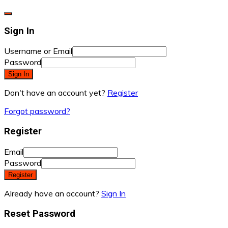
Sign In
Username or Email
Password
Sign In
Don't have an account yet?
Register
Forgot password?
Register
Email
Password
Register
Already have an account?
Sign In
Reset Password