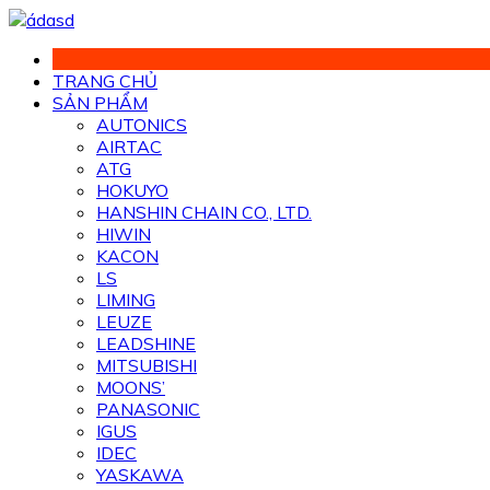
Chuyển
đến
phần
TRANG CHỦ
nội
SẢN PHẨM
dung
AUTONICS
AIRTAC
ATG
HOKUYO
HANSHIN CHAIN CO., LTD.
HIWIN
KACON
LS
LIMING
LEUZE
LEADSHINE
MITSUBISHI
MOONS’
PANASONIC
IGUS
IDEC
YASKAWA