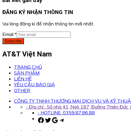
Bài viết gần đây
ĐĂNG KÝ NHẬN THÔNG TIN
Vui lòng đăng kí để nhận thông tin mới nhất.
Email
*
Subscribe
AT&T Việt Nam
TRANG CHỦ
SẢN PHẨM
LIÊN HỆ
YÊU CẦU BÁO GIÁ
OTHER
CÔNG TY TNHH THƯƠNG MẠI DỊCH VỤ VÀ KỸ THUẬ
- Địa chỉ : Số nhà 41, Ngõ 187, Đường Thiên Đức
- HOTLINE: 0359.87.86.88
Facebook
Twitter
Google
Telegram