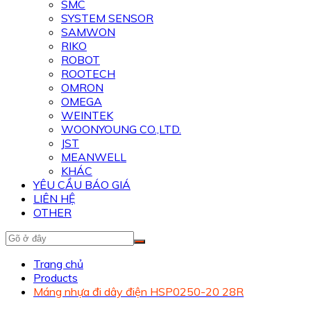
SMC
SYSTEM SENSOR
SAMWON
RIKO
ROBOT
ROOTECH
OMRON
OMEGA
WEINTEK
WOONYOUNG CO.,LTD.
JST
MEANWELL
KHÁC
YÊU CẦU BÁO GIÁ
LIÊN HỆ
OTHER
Trang chủ
Products
Máng nhựa đi dây điện HSP0250-20 28R