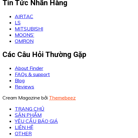
Tin Tức Nhãn Hàng
AIRTAC
LS
MITSUBISHI
MOONS’
OMRON
Các Câu Hỏi Thường Gặp
About Finder
FAQs & support
Blog
Reviews
Cream Magazine bởi
Themebeez
TRANG CHỦ
SẢN PHẨM
YÊU CẦU BÁO GIÁ
LIÊN HỆ
OTHER