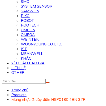
SMC
SYSTEM SENSOR
SAMWON
RIKO
ROBOT
ROOTECH
OMRON
OMEGA
WEINTEK
WOONYOUNG CO.,LTD.
JST
MEANWELL
KHÁC
YÊU CẦU BÁO GIÁ
LIÊN HỆ
OTHER
Trang chủ
Products
Máng nhựa đi dây điện HSP0180 4BN 37R