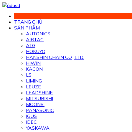
Chuyển
đến
phần
TRANG CHỦ
nội
SẢN PHẨM
dung
AUTONICS
AIRTAC
ATG
HOKUYO
HANSHIN CHAIN CO., LTD.
HIWIN
KACON
LS
LIMING
LEUZE
LEADSHINE
MITSUBISHI
MOONS’
PANASONIC
IGUS
IDEC
YASKAWA