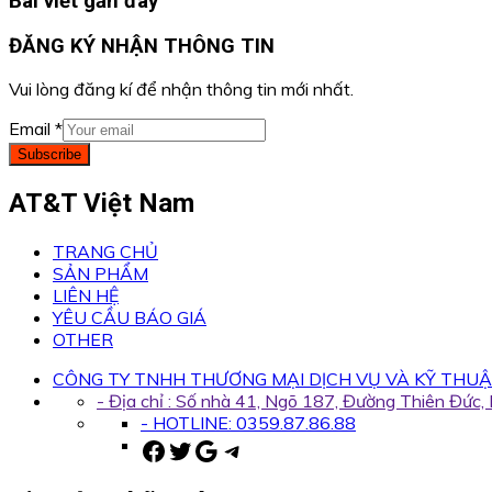
Bài viết gần đây
ĐĂNG KÝ NHẬN THÔNG TIN
Vui lòng đăng kí để nhận thông tin mới nhất.
Email
*
Subscribe
AT&T Việt Nam
TRANG CHỦ
SẢN PHẨM
LIÊN HỆ
YÊU CẦU BÁO GIÁ
OTHER
CÔNG TY TNHH THƯƠNG MẠI DỊCH VỤ VÀ KỸ THUẬ
- Địa chỉ : Số nhà 41, Ngõ 187, Đường Thiên Đức
- HOTLINE: 0359.87.86.88
Facebook
Twitter
Google
Telegram