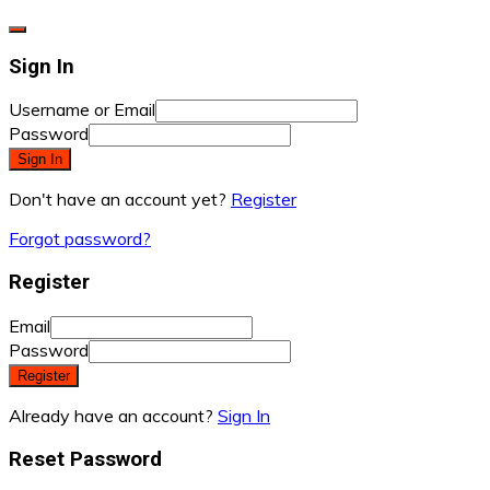
Sign In
Username or Email
Password
Sign In
Don't have an account yet?
Register
Forgot password?
Register
Email
Password
Register
Already have an account?
Sign In
Reset Password