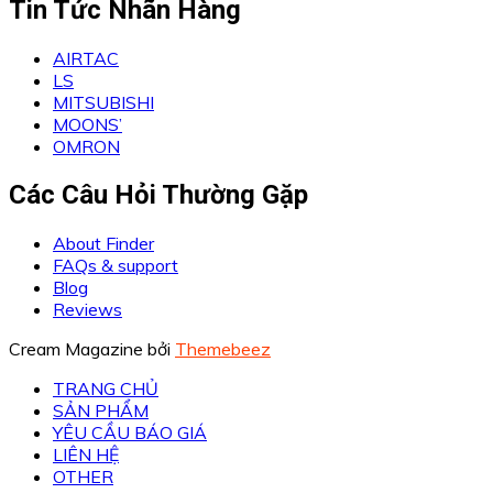
Tin Tức Nhãn Hàng
AIRTAC
LS
MITSUBISHI
MOONS’
OMRON
Các Câu Hỏi Thường Gặp
About Finder
FAQs & support
Blog
Reviews
Cream Magazine bởi
Themebeez
TRANG CHỦ
SẢN PHẨM
YÊU CẦU BÁO GIÁ
LIÊN HỆ
OTHER