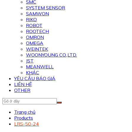
SMC
SYSTEM SENSOR
SAMWON
RIKO
ROBOT
ROOTECH
OMRON
OMEGA
WEINTEK
WOONYOUNG CO.,LTD.
JST
MEANWELL
KHÁC
YÊU CẦU BÁO GIÁ
LIÊN HỆ
OTHER
Trang chủ
Products
LRS-50-24