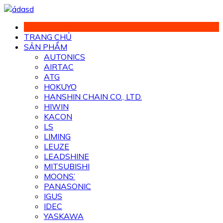
Chuyển
đến
phần
TRANG CHỦ
nội
SẢN PHẨM
dung
AUTONICS
AIRTAC
ATG
HOKUYO
HANSHIN CHAIN CO., LTD.
HIWIN
KACON
LS
LIMING
LEUZE
LEADSHINE
MITSUBISHI
MOONS’
PANASONIC
IGUS
IDEC
YASKAWA