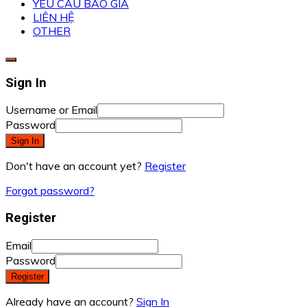
YÊU CẦU BÁO GIÁ
LIÊN HỆ
OTHER
Sign In
Username or Email
Password
Sign In
Don't have an account yet?
Register
Forgot password?
Register
Email
Password
Register
Already have an account?
Sign In