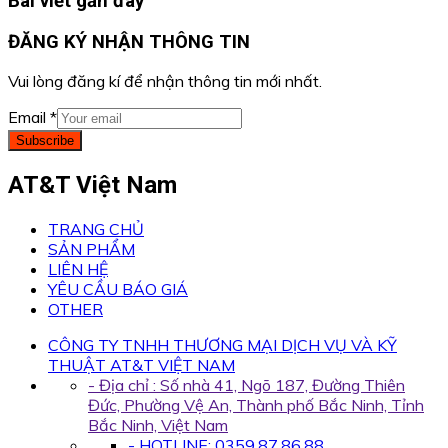
Bài viết gần đây
ĐĂNG KÝ NHẬN THÔNG TIN
Vui lòng đăng kí để nhận thông tin mới nhất.
Email
*
Subscribe
AT&T Việt Nam
TRANG CHỦ
SẢN PHẨM
LIÊN HỆ
YÊU CẦU BÁO GIÁ
OTHER
CÔNG TY TNHH THƯƠNG MẠI DỊCH VỤ VÀ KỸ
THUẬT AT&T VIỆT NAM
- Địa chỉ : Số nhà 41, Ngõ 187, Đường Thiên
Đức, Phường Vệ An, Thành phố Bắc Ninh, Tỉnh
Bắc Ninh, Việt Nam
- HOTLINE: 0359.87.86.88