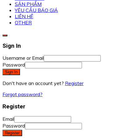
SẢN PHẨM
YÊU CẦU BÁO GIÁ
LIÊN HỆ
OTHER
Sign In
Username or Email
Password
Sign In
Don't have an account yet?
Register
Forgot password?
Register
Email
Password
Register