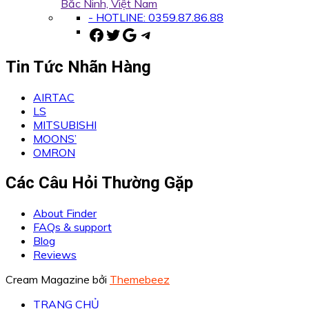
Bắc Ninh, Việt Nam
- HOTLINE: 0359.87.86.88
Facebook
Twitter
Google
Telegram
Tin Tức Nhãn Hàng
AIRTAC
LS
MITSUBISHI
MOONS’
OMRON
Các Câu Hỏi Thường Gặp
About Finder
FAQs & support
Blog
Reviews
Cream Magazine bởi
Themebeez
TRANG CHỦ