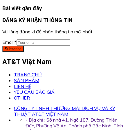
Bài viết gần đây
ĐĂNG KÝ NHẬN THÔNG TIN
Vui lòng đăng kí để nhận thông tin mới nhất.
Email
*
Subscribe
AT&T Việt Nam
TRANG CHỦ
SẢN PHẨM
LIÊN HỆ
YÊU CẦU BÁO GIÁ
OTHER
CÔNG TY TNHH THƯƠNG MẠI DỊCH VỤ VÀ KỸ
THUẬT AT&T VIỆT NAM
- Địa chỉ : Số nhà 41, Ngõ 187, Đường Thiên
Đức, Phường Vệ An, Thành phố Bắc Ninh, Tỉnh