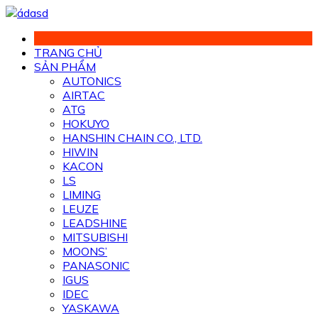
Chuyển
đến
phần
TRANG CHỦ
nội
SẢN PHẨM
dung
AUTONICS
AIRTAC
ATG
HOKUYO
HANSHIN CHAIN CO., LTD.
HIWIN
KACON
LS
LIMING
LEUZE
LEADSHINE
MITSUBISHI
MOONS’
PANASONIC
IGUS
IDEC
YASKAWA