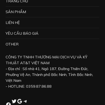
TRANG CHỦ
SẢN PHẨM
LIÊN HỆ
YÊU CẦU BÁO GIÁ
OTHER
CÔNG TY TNHH THƯƠNG MẠI DỊCH VỤ VÀ KỸ
THUẬT AT&T VIỆT NAM
- Địa chỉ : Số nhà 41, Ngõ 187, Đường Thiên Đức,
Phường Vệ An, Thành phố Bắc Ninh, Tỉnh Bắc Ninh,
Việt Nam
- HOTLINE: 0359.87.86.88
Twitter
Google
Telegram
Facebook