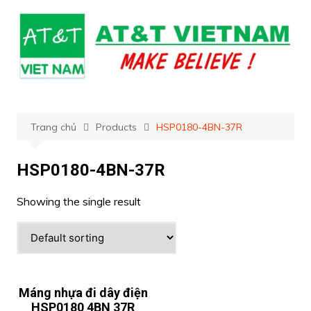
Chuyển
đến
phần
nội
dung
Trang chủ
Products
HSP0180-4BN-37R
HSP0180-4BN-37R
Showing the single result
Máng nhựa đi dây điện
HSP0180 4BN 37R