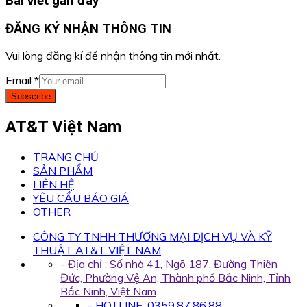
Bài viết gần đây
ĐĂNG KÝ NHẬN THÔNG TIN
Vui lòng đăng kí để nhận thông tin mới nhất.
Email
*
Subscribe
AT&T Việt Nam
TRANG CHỦ
SẢN PHẨM
LIÊN HỆ
YÊU CẦU BÁO GIÁ
OTHER
CÔNG TY TNHH THƯƠNG MẠI DỊCH VỤ VÀ KỸ
THUẬT AT&T VIỆT NAM
- Địa chỉ : Số nhà 41, Ngõ 187, Đường Thiên
Đức, Phường Vệ An, Thành phố Bắc Ninh, Tỉnh
Bắc Ninh, Việt Nam
- HOTLINE: 0359.87.86.88