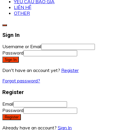
YÊU CẦU BÁO GIÁ
LIÊN HỆ
OTHER
Sign In
Username or Email
Password
Sign In
Don't have an account yet?
Register
Forgot password?
Register
Email
Password
Register
Already have an account?
Sign In