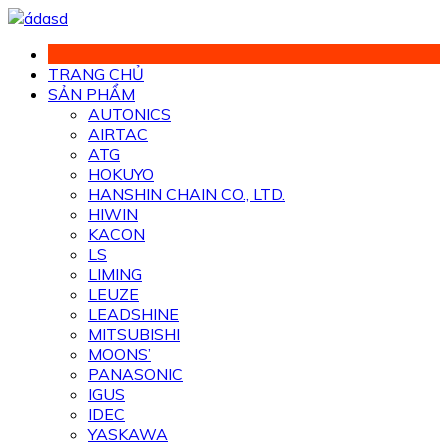
Chuyển
đến
phần
TRANG CHỦ
nội
SẢN PHẨM
dung
AUTONICS
AIRTAC
ATG
HOKUYO
HANSHIN CHAIN CO., LTD.
HIWIN
KACON
LS
LIMING
LEUZE
LEADSHINE
MITSUBISHI
MOONS’
PANASONIC
IGUS
IDEC
YASKAWA