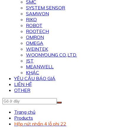
SMC
SYSTEM SENSOR
SAMWON
RIKO
ROBOT
ROOTECH
OMRON
OMEGA
WEINTEK
WOONYOUNG CO.,LTD.
JST
MEANWELL
KHÁC
YÊU CẦU BÁO GIÁ
LIÊN HỆ
OTHER
Trang chủ
Products
Hộp nút nhấn 4 lỗ phi 22