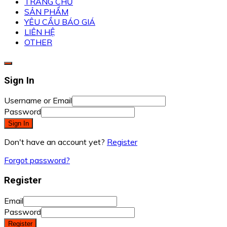
TRANG CHỦ
SẢN PHẨM
YÊU CẦU BÁO GIÁ
LIÊN HỆ
OTHER
Sign In
Username or Email
Password
Sign In
Don't have an account yet?
Register
Forgot password?
Register
Email
Password
Register