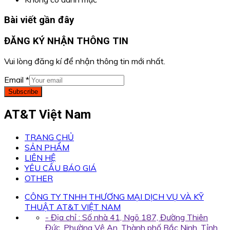
Bài viết gần đây
ĐĂNG KÝ NHẬN THÔNG TIN
Vui lòng đăng kí để nhận thông tin mới nhất.
Email
*
Subscribe
AT&T Việt Nam
TRANG CHỦ
SẢN PHẨM
LIÊN HỆ
YÊU CẦU BÁO GIÁ
OTHER
CÔNG TY TNHH THƯƠNG MẠI DỊCH VỤ VÀ KỸ
THUẬT AT&T VIỆT NAM
- Địa chỉ : Số nhà 41, Ngõ 187, Đường Thiên
Đức, Phường Vệ An, Thành phố Bắc Ninh, Tỉnh