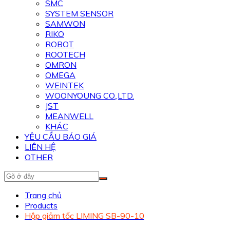
SMC
SYSTEM SENSOR
SAMWON
RIKO
ROBOT
ROOTECH
OMRON
OMEGA
WEINTEK
WOONYOUNG CO.,LTD.
JST
MEANWELL
KHÁC
YÊU CẦU BÁO GIÁ
LIÊN HỆ
OTHER
Trang chủ
Products
Hộp giảm tốc LIMING SB-90-10