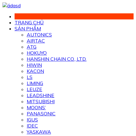
Chuyển
đến
phần
TRANG CHỦ
nội
SẢN PHẨM
dung
AUTONICS
AIRTAC
ATG
HOKUYO
HANSHIN CHAIN CO., LTD.
HIWIN
KACON
LS
LIMING
LEUZE
LEADSHINE
MITSUBISHI
MOONS’
PANASONIC
IGUS
IDEC
YASKAWA