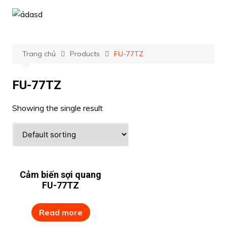
Chuyển
đến
phần
nội
Trang chủ
Products
FU-77TZ
dung
FU-77TZ
Showing the single result
Cảm biến sợi quang
FU-77TZ
Read more