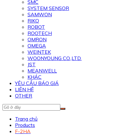
SMC
SYSTEM SENSOR
SAMWON
RIKO
ROBOT
ROOTECH
OMRON
OMEGA
WEINTEK
WOONYOUNG CO.,LTD.
JST
MEANWELL
KHÁC
YÊU CẦU BÁO GIÁ
LIÊN HỆ
OTHER
Trang chủ
Products
F-2HA