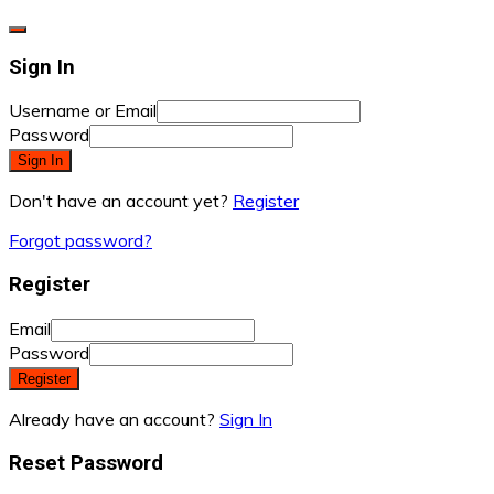
Sign In
Username or Email
Password
Sign In
Don't have an account yet?
Register
Forgot password?
Register
Email
Password
Register
Already have an account?
Sign In
Reset Password