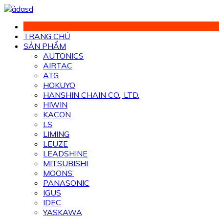
Chuyển
đến
phần
TRANG CHỦ
nội
SẢN PHẨM
dung
AUTONICS
AIRTAC
ATG
HOKUYO
HANSHIN CHAIN CO., LTD.
HIWIN
KACON
LS
LIMING
LEUZE
LEADSHINE
MITSUBISHI
MOONS’
PANASONIC
IGUS
IDEC
YASKAWA