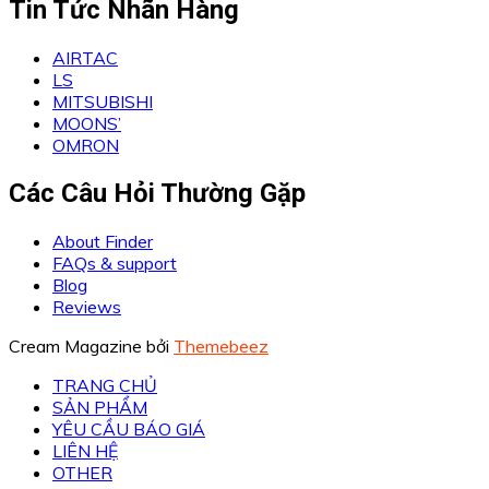
Tin Tức Nhãn Hàng
AIRTAC
LS
MITSUBISHI
MOONS’
OMRON
Các Câu Hỏi Thường Gặp
About Finder
FAQs & support
Blog
Reviews
Cream Magazine bởi
Themebeez
TRANG CHỦ
SẢN PHẨM
YÊU CẦU BÁO GIÁ
LIÊN HỆ
OTHER