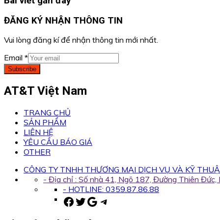
Bài viết gần đây
ĐĂNG KÝ NHẬN THÔNG TIN
Vui lòng đăng kí để nhận thông tin mới nhất.
Email
*
Subscribe
AT&T Việt Nam
TRANG CHỦ
SẢN PHẨM
LIÊN HỆ
YÊU CẦU BÁO GIÁ
OTHER
CÔNG TY TNHH THƯƠNG MẠI DỊCH VỤ VÀ KỸ THUẬ
- Địa chỉ : Số nhà 41, Ngõ 187, Đường Thiên Đức
- HOTLINE: 0359.87.86.88
Facebook
Twitter
Google
Telegram