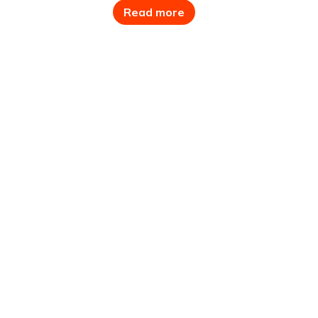
LIMING
Read more
LEUZE
LEADSHINE
MITSUBISHI
MOONS’
PANASONIC
IGUS
IDEC
YASKAWA
SMC
SYSTEM SENSOR
SAMWON
RIKO