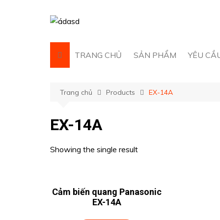
Chuyển
đến
phần
nội
dung
TRANG CHỦ
SẢN PHẨM
YÊU CẦ
AUTONICS
Trang chủ
Products
EX-14A
AIRTAC
ATG
EX-14A
HOKUYO
HANSHIN CHAIN CO.,
Showing the single result
LTD.
HIWIN
KACON
Cảm biến quang Panasonic
EX-14A
LS