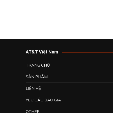
ROBOT
ROOTECH
OMRON
OMEGA
WEINTEK
WOONYOUNG CO.,LTD.
AT&T Việt Nam
JST
TRANG CHỦ
MEANWELL
KHÁC
SẢN PHẨM
LIÊN HỆ
YÊU CẦU BÁO GIÁ
OTHER