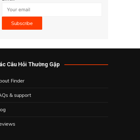
Subscribe
ác Câu Hỏi Thường Gặp
bout Finder
AQs & support
log
eviews