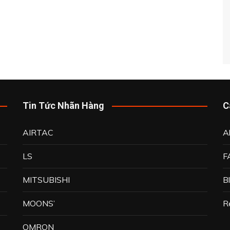
Tin Tức Nhãn Hàng
C
AIRTAC
A
LS
F
MITSUBISHI
B
MOONS’
R
OMRON