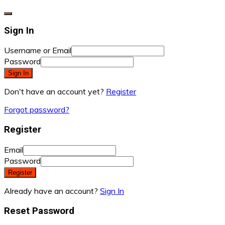
Sign In
Username or Email
Password
Sign In
Don't have an account yet?
Register
Forgot password?
Register
Email
Password
Register
Already have an account?
Sign In
Reset Password