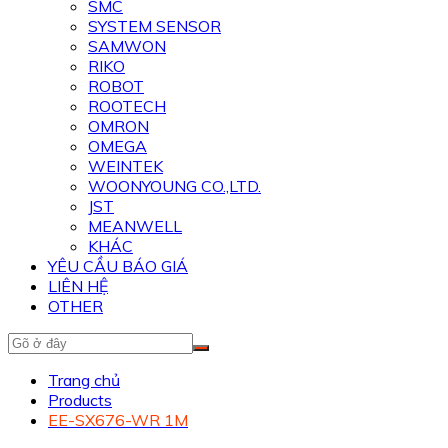
SMC
SYSTEM SENSOR
SAMWON
RIKO
ROBOT
ROOTECH
OMRON
OMEGA
WEINTEK
WOONYOUNG CO.,LTD.
JST
MEANWELL
KHÁC
YÊU CẦU BÁO GIÁ
LIÊN HỆ
OTHER
Trang chủ
Products
EE-SX676-WR 1M