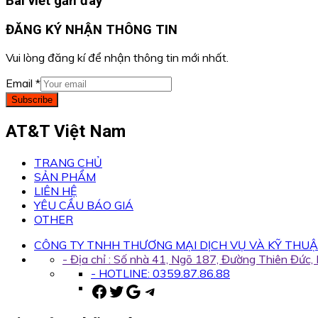
Bài viết gần đây
ĐĂNG KÝ NHẬN THÔNG TIN
Vui lòng đăng kí để nhận thông tin mới nhất.
Email
*
Subscribe
AT&T Việt Nam
TRANG CHỦ
SẢN PHẨM
LIÊN HỆ
YÊU CẦU BÁO GIÁ
OTHER
CÔNG TY TNHH THƯƠNG MẠI DỊCH VỤ VÀ KỸ THUẬ
- Địa chỉ : Số nhà 41, Ngõ 187, Đường Thiên Đức
- HOTLINE: 0359.87.86.88
Facebook
Twitter
Google
Telegram