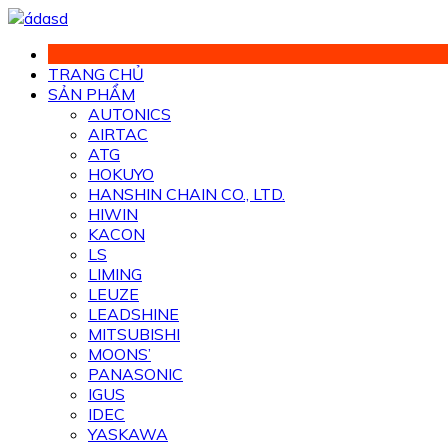
Chuyển
đến
phần
TRANG CHỦ
nội
SẢN PHẨM
dung
AUTONICS
AIRTAC
ATG
HOKUYO
HANSHIN CHAIN CO., LTD.
HIWIN
KACON
LS
LIMING
LEUZE
LEADSHINE
MITSUBISHI
MOONS’
PANASONIC
IGUS
IDEC
YASKAWA