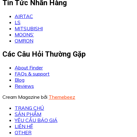
Tin Tức Nhãn Hàng
AIRTAC
LS
MITSUBISHI
MOONS’
OMRON
Các Câu Hỏi Thường Gặp
About Finder
FAQs & support
Blog
Reviews
Cream Magazine bởi
Themebeez
TRANG CHỦ
SẢN PHẨM
YÊU CẦU BÁO GIÁ
LIÊN HỆ
OTHER