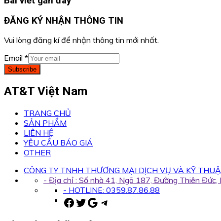
Bài viết gần đây
ĐĂNG KÝ NHẬN THÔNG TIN
Vui lòng đăng kí để nhận thông tin mới nhất.
Email
*
Subscribe
AT&T Việt Nam
TRANG CHỦ
SẢN PHẨM
LIÊN HỆ
YÊU CẦU BÁO GIÁ
OTHER
CÔNG TY TNHH THƯƠNG MẠI DỊCH VỤ VÀ KỸ THUẬ
- Địa chỉ : Số nhà 41, Ngõ 187, Đường Thiên Đức
- HOTLINE: 0359.87.86.88
Facebook
Twitter
Google
Telegram