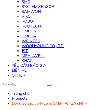
SMC
SYSTEM SENSOR
SAMWON
RIKO
ROBOT
ROOTECH
OMRON
OMEGA
WEINTEK
WOONYOUNG CO.,LTD.
JST
MEANWELL
KHÁC
YÊU CẦU BÁO GIÁ
LIÊN HỆ
OTHER
Trang chủ
Products
Động cơ sẹc vô Moons SM3H-042AXNPV