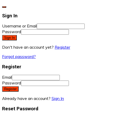
Sign In
Username or Email
Password
Sign In
Don't have an account yet?
Register
Forgot password?
Register
Email
Password
Register
Already have an account?
Sign In
Reset Password