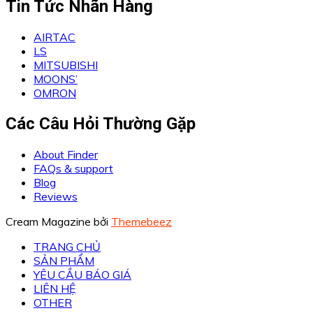
Tin Tức Nhãn Hàng
AIRTAC
LS
MITSUBISHI
MOONS’
OMRON
Các Câu Hỏi Thường Gặp
About Finder
FAQs & support
Blog
Reviews
Cream Magazine bởi
Themebeez
TRANG CHỦ
SẢN PHẨM
YÊU CẦU BÁO GIÁ
LIÊN HỆ
OTHER