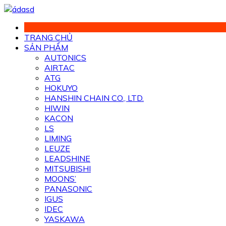
Chuyển
đến
phần
TRANG CHỦ
nội
SẢN PHẨM
dung
AUTONICS
AIRTAC
ATG
HOKUYO
HANSHIN CHAIN CO., LTD.
HIWIN
KACON
LS
LIMING
LEUZE
LEADSHINE
MITSUBISHI
MOONS’
PANASONIC
IGUS
IDEC
YASKAWA