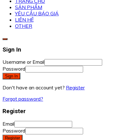
TRANG CHỦ
SẢN PHẨM
YÊU CẦU BÁO GIÁ
LIÊN HỆ
OTHER
Sign In
Username or Email
Password
Sign In
Don't have an account yet?
Register
Forgot password?
Register
Email
Password
Register