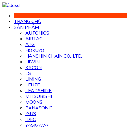
Chuyển
đến
phần
TRANG CHỦ
nội
SẢN PHẨM
dung
AUTONICS
AIRTAC
ATG
HOKUYO
HANSHIN CHAIN CO., LTD.
HIWIN
KACON
LS
LIMING
LEUZE
LEADSHINE
MITSUBISHI
MOONS’
PANASONIC
IGUS
IDEC
YASKAWA