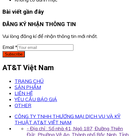
Bài viết gần đây
ĐĂNG KÝ NHẬN THÔNG TIN
Vui lòng đăng kí để nhận thông tin mới nhất.
Email
*
Subscribe
AT&T Việt Nam
TRANG CHỦ
SẢN PHẨM
LIÊN HỆ
YÊU CẦU BÁO GIÁ
OTHER
CÔNG TY TNHH THƯƠNG MẠI DỊCH VỤ VÀ KỸ
THUẬT AT&T VIỆT NAM
- Địa chỉ : Số nhà 41, Ngõ 187, Đường Thiên
Đức, Phường Vệ An, Thành phố Bắc Ninh, Tỉnh