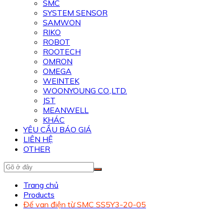
SMC
SYSTEM SENSOR
SAMWON
RIKO
ROBOT
ROOTECH
OMRON
OMEGA
WEINTEK
WOONYOUNG CO.,LTD.
JST
MEANWELL
KHÁC
YÊU CẦU BÁO GIÁ
LIÊN HỆ
OTHER
Trang chủ
Products
Đế van điện từ SMC SS5Y3-20-05