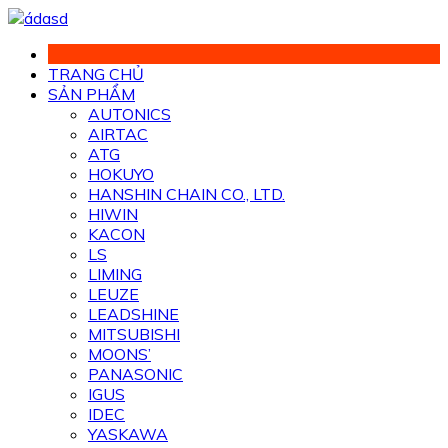
Chuyển
đến
phần
TRANG CHỦ
nội
SẢN PHẨM
dung
AUTONICS
AIRTAC
ATG
HOKUYO
HANSHIN CHAIN CO., LTD.
HIWIN
KACON
LS
LIMING
LEUZE
LEADSHINE
MITSUBISHI
MOONS’
PANASONIC
IGUS
IDEC
YASKAWA