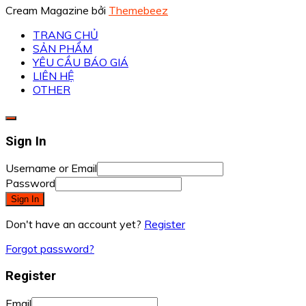
Cream Magazine bởi
Themebeez
TRANG CHỦ
SẢN PHẨM
YÊU CẦU BÁO GIÁ
LIÊN HỆ
OTHER
Sign In
Username or Email
Password
Sign In
Don't have an account yet?
Register
Forgot password?
Register
Email