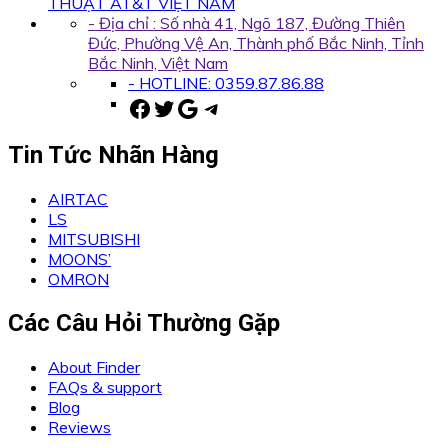
THUẬT AT&T VIỆT NAM
- Địa chỉ : Số nhà 41, Ngõ 187, Đường Thiên
Đức, Phường Vệ An, Thành phố Bắc Ninh, Tỉnh
Bắc Ninh, Việt Nam
- HOTLINE: 0359.87.86.88
Facebook
Twitter
Google
Telegram
Tin Tức Nhãn Hàng
AIRTAC
LS
MITSUBISHI
MOONS’
OMRON
Các Câu Hỏi Thường Gặp
About Finder
FAQs & support
Blog
Reviews