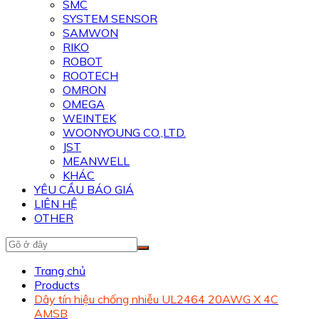
SMC
SYSTEM SENSOR
SAMWON
RIKO
ROBOT
ROOTECH
OMRON
OMEGA
WEINTEK
WOONYOUNG CO.,LTD.
JST
MEANWELL
KHÁC
YÊU CẦU BÁO GIÁ
LIÊN HỆ
OTHER
Trang chủ
Products
Dây tín hiệu chống nhiễu UL2464 20AWG X 4C
AMSB