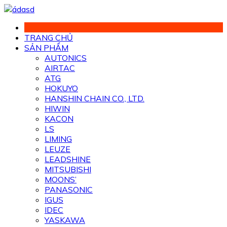
Chuyển
đến
phần
TRANG CHỦ
nội
SẢN PHẨM
dung
AUTONICS
AIRTAC
ATG
HOKUYO
HANSHIN CHAIN CO., LTD.
HIWIN
KACON
LS
LIMING
LEUZE
LEADSHINE
MITSUBISHI
MOONS’
PANASONIC
IGUS
IDEC
YASKAWA