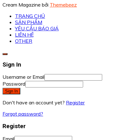
Cream Magazine bởi
Themebeez
TRANG CHỦ
SẢN PHẨM
YÊU CẦU BÁO GIÁ
LIÊN HỆ
OTHER
Sign In
Username or Email
Password
Sign In
Don't have an account yet?
Register
Forgot password?
Register
Email