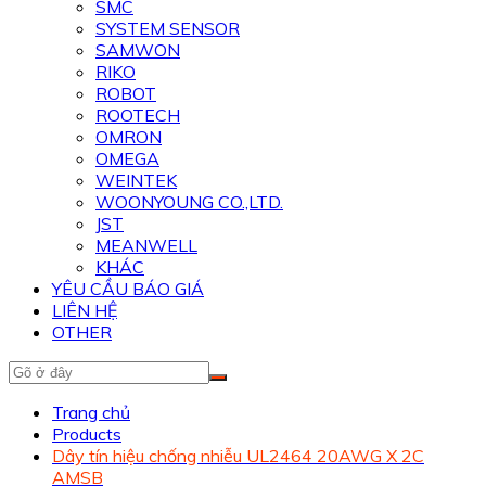
SMC
SYSTEM SENSOR
SAMWON
RIKO
ROBOT
ROOTECH
OMRON
OMEGA
WEINTEK
WOONYOUNG CO.,LTD.
JST
MEANWELL
KHÁC
YÊU CẦU BÁO GIÁ
LIÊN HỆ
OTHER
Trang chủ
Products
Dây tín hiệu chống nhiễu UL2464 20AWG X 2C
AMSB