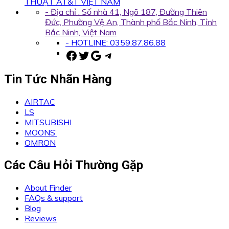
THUẬT AT&T VIỆT NAM
- Địa chỉ : Số nhà 41, Ngõ 187, Đường Thiên
Đức, Phường Vệ An, Thành phố Bắc Ninh, Tỉnh
Bắc Ninh, Việt Nam
- HOTLINE: 0359.87.86.88
Facebook
Twitter
Google
Telegram
Tin Tức Nhãn Hàng
AIRTAC
LS
MITSUBISHI
MOONS’
OMRON
Các Câu Hỏi Thường Gặp
About Finder
FAQs & support
Blog
Reviews