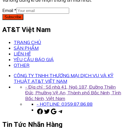
Vui lòng đăng kí để nhận thông tin mới nhất.
Email
*
Subscribe
AT&T Việt Nam
TRANG CHỦ
SẢN PHẨM
LIÊN HỆ
YÊU CẦU BÁO GIÁ
OTHER
CÔNG TY TNHH THƯƠNG MẠI DỊCH VỤ VÀ KỸ
THUẬT AT&T VIỆT NAM
- Địa chỉ : Số nhà 41, Ngõ 187, Đường Thiên
Đức, Phường Vệ An, Thành phố Bắc Ninh, Tỉnh
Bắc Ninh, Việt Nam
- HOTLINE: 0359.87.86.88
Facebook
Twitter
Google
Telegram
Tin Tức Nhãn Hàng