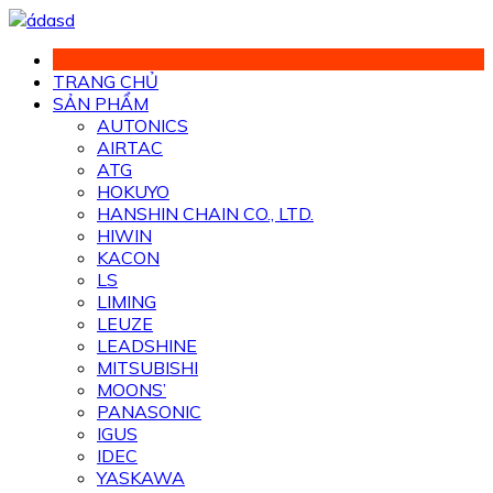
Chuyển
đến
phần
TRANG CHỦ
nội
SẢN PHẨM
dung
AUTONICS
AIRTAC
ATG
HOKUYO
HANSHIN CHAIN CO., LTD.
HIWIN
KACON
LS
LIMING
LEUZE
LEADSHINE
MITSUBISHI
MOONS’
PANASONIC
IGUS
IDEC
YASKAWA