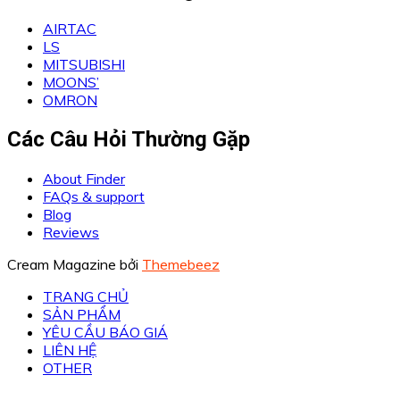
AIRTAC
LS
MITSUBISHI
MOONS’
OMRON
Các Câu Hỏi Thường Gặp
About Finder
FAQs & support
Blog
Reviews
Cream Magazine bởi
Themebeez
TRANG CHỦ
SẢN PHẨM
YÊU CẦU BÁO GIÁ
LIÊN HỆ
OTHER