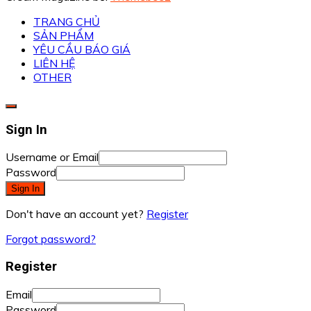
TRANG CHỦ
SẢN PHẨM
YÊU CẦU BÁO GIÁ
LIÊN HỆ
OTHER
Sign In
Username or Email
Password
Sign In
Don't have an account yet?
Register
Forgot password?
Register
Email
Password