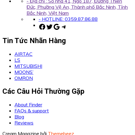
- Địa chỉ : Số nhà 41, Ngõ 187, Đường Thiên
Đức, Phường Vệ An, Thành phố Bắc Ninh, Tỉnh
Bắc Ninh, Việt Nam
- HOTLINE: 0359.87.86.88
Facebook
Twitter
Google
Telegram
Tin Tức Nhãn Hàng
AIRTAC
LS
MITSUBISHI
MOONS’
OMRON
Các Câu Hỏi Thường Gặp
About Finder
FAQs & support
Blog
Reviews
Cream Magazine bởi
Themebeez