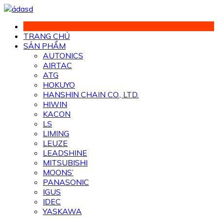
Chuyển
đến
phần
TRANG CHỦ
nội
SẢN PHẨM
dung
AUTONICS
AIRTAC
ATG
HOKUYO
HANSHIN CHAIN CO., LTD.
HIWIN
KACON
LS
LIMING
LEUZE
LEADSHINE
MITSUBISHI
MOONS’
PANASONIC
IGUS
IDEC
YASKAWA