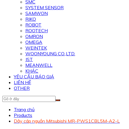
SMC
SYSTEM SENSOR
SAMWON
RIKO
ROBOT
ROOTECH
OMRON
OMEGA
WEINTEK
WOONYOUNG CO.,LTD.
JST
MEANWELL
KHÁC
YÊU CẦU BÁO GIÁ
LIÊN HỆ
OTHER
Trang chủ
Products
Dây cáp nguồn Mitsubishi MR-PWS1CBL5M-A2-L