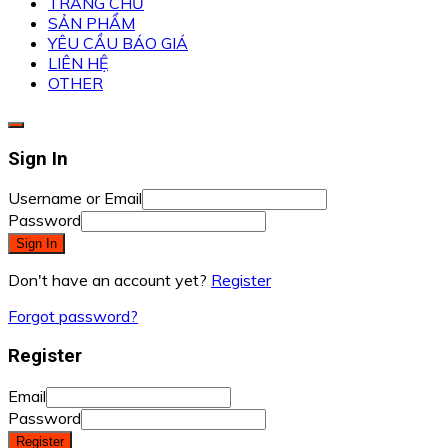
TRANG CHỦ
SẢN PHẨM
YÊU CẦU BÁO GIÁ
LIÊN HỆ
OTHER
Sign In
Username or Email
Password
Sign In
Don't have an account yet?
Register
Forgot password?
Register
Email
Password
Register