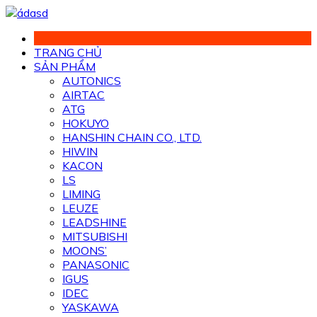
Chuyển
đến
phần
TRANG CHỦ
nội
SẢN PHẨM
dung
AUTONICS
AIRTAC
ATG
HOKUYO
HANSHIN CHAIN CO., LTD.
HIWIN
KACON
LS
LIMING
LEUZE
LEADSHINE
MITSUBISHI
MOONS’
PANASONIC
IGUS
IDEC
YASKAWA