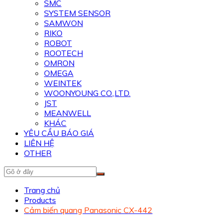
SMC
SYSTEM SENSOR
SAMWON
RIKO
ROBOT
ROOTECH
OMRON
OMEGA
WEINTEK
WOONYOUNG CO.,LTD.
JST
MEANWELL
KHÁC
YÊU CẦU BÁO GIÁ
LIÊN HỆ
OTHER
Trang chủ
Products
Cảm biến quang Panasonic CX-442