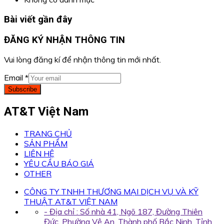
Bài viết gần đây
ĐĂNG KÝ NHẬN THÔNG TIN
Vui lòng đăng kí để nhận thông tin mới nhất.
Email
*
Subscribe
AT&T Việt Nam
TRANG CHỦ
SẢN PHẨM
LIÊN HỆ
YÊU CẦU BÁO GIÁ
OTHER
CÔNG TY TNHH THƯƠNG MẠI DỊCH VỤ VÀ KỸ
THUẬT AT&T VIỆT NAM
- Địa chỉ : Số nhà 41, Ngõ 187, Đường Thiên
Đức, Phường Vệ An, Thành phố Bắc Ninh, Tỉnh