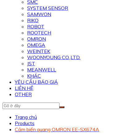
SMC
SYSTEM SENSOR
SAMWON
RIKO
ROBOT
ROOTECH
OMRON
OMEGA
WEINTEK
WOONYOUNG CO.,LTD.
JST
MEANWELL
KHÁC
YÊU CẦU BÁO GIÁ
LIÊN HỆ
OTHER
Trang chủ
Products
Cảm biến quang OMRON EE-SX674A