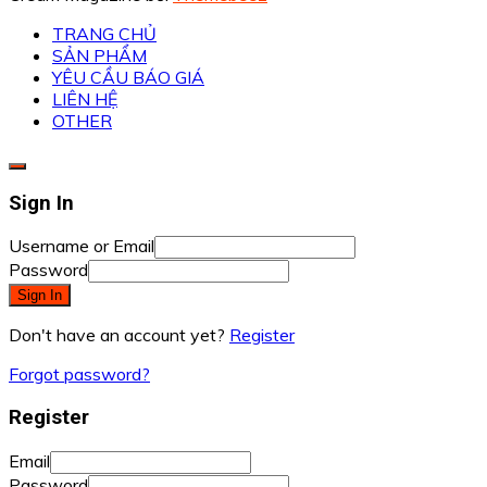
TRANG CHỦ
SẢN PHẨM
YÊU CẦU BÁO GIÁ
LIÊN HỆ
OTHER
Sign In
Username or Email
Password
Sign In
Don't have an account yet?
Register
Forgot password?
Register
Email
Password