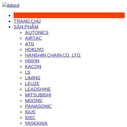
Chuyển
đến
phần
TRANG CHỦ
nội
SẢN PHẨM
dung
AUTONICS
AIRTAC
ATG
HOKUYO
HANSHIN CHAIN CO., LTD.
HIWIN
KACON
LS
LIMING
LEUZE
LEADSHINE
MITSUBISHI
MOONS’
PANASONIC
IGUS
IDEC
YASKAWA