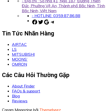
- Địa chỉ : Số nhà 41, Ngõ 187, Đường Thiên
Đức, Phường Vệ An, Thành phố Bắc Ninh, Tỉnh
Bắc Ninh, Việt Nam
- HOTLINE: 0359.87.86.88
Facebook
Twitter
Google
Telegram
Tin Tức Nhãn Hàng
AIRTAC
LS
MITSUBISHI
MOONS’
OMRON
Các Câu Hỏi Thường Gặp
About Finder
FAQs & support
Blog
Reviews
Cream Magazine bởi
Themebeez