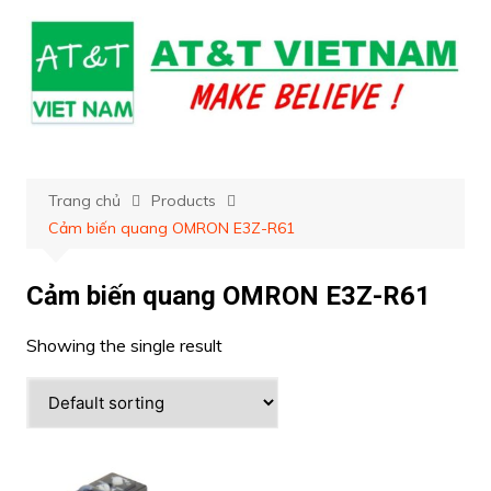
Chuyển
đến
phần
nội
dung
Trang chủ
Products
Cảm biến quang OMRON E3Z-R61
Cảm biến quang OMRON E3Z-R61
Showing the single result