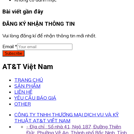
Bài viết gần đây
ĐĂNG KÝ NHẬN THÔNG TIN
Vui lòng đăng kí để nhận thông tin mới nhất.
Email
*
Subscribe
AT&T Việt Nam
TRANG CHỦ
SẢN PHẨM
LIÊN HỆ
YÊU CẦU BÁO GIÁ
OTHER
CÔNG TY TNHH THƯƠNG MẠI DỊCH VỤ VÀ KỸ
THUẬT AT&T VIỆT NAM
- Địa chỉ : Số nhà 41, Ngõ 187, Đường Thiên
Đức, Phường Vệ An, Thành phố Bắc Ninh, Tỉnh