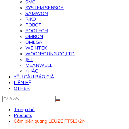
SMC
SYSTEM SENSOR
SAMWON
RIKO
ROBOT
ROOTECH
OMRON
OMEGA
WEINTEK
WOONYOUNG CO.,LTD.
JST
MEANWELL
KHÁC
YÊU CẦU BÁO GIÁ
LIÊN HỆ
OTHER
Trang chủ
Products
Cảm biến quang LEUZE FT5I.3/2N