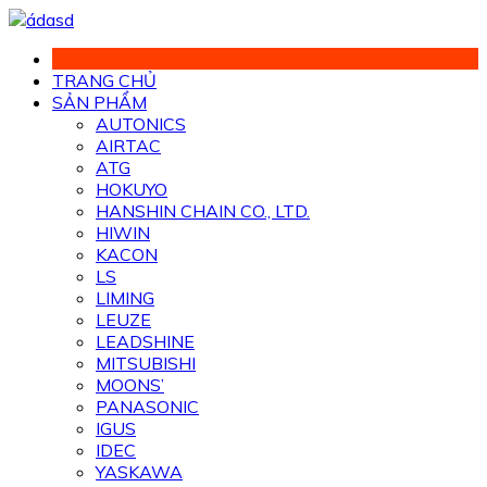
Chuyển
đến
phần
TRANG CHỦ
nội
SẢN PHẨM
dung
AUTONICS
AIRTAC
ATG
HOKUYO
HANSHIN CHAIN CO., LTD.
HIWIN
KACON
LS
LIMING
LEUZE
LEADSHINE
MITSUBISHI
MOONS’
PANASONIC
IGUS
IDEC
YASKAWA