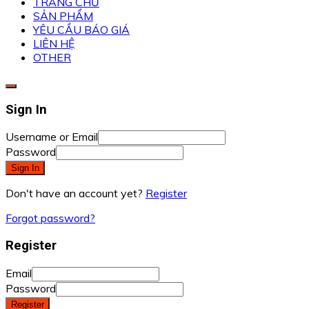
TRANG CHỦ
SẢN PHẨM
YÊU CẦU BÁO GIÁ
LIÊN HỆ
OTHER
Sign In
Username or Email
Password
Sign In
Don't have an account yet?
Register
Forgot password?
Register
Email
Password
Register