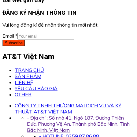
Bài viết gần đây
ĐĂNG KÝ NHẬN THÔNG TIN
Vui lòng đăng kí để nhận thông tin mới nhất.
Email
*
Subscribe
AT&T Việt Nam
TRANG CHỦ
SẢN PHẨM
LIÊN HỆ
YÊU CẦU BÁO GIÁ
OTHER
CÔNG TY TNHH THƯƠNG MẠI DỊCH VỤ VÀ KỸ
THUẬT AT&T VIỆT NAM
- Địa chỉ : Số nhà 41, Ngõ 187, Đường Thiên
Đức, Phường Vệ An, Thành phố Bắc Ninh, Tỉnh
Bắc Ninh, Việt Nam
- HOTLINE: 0359.87.86.88