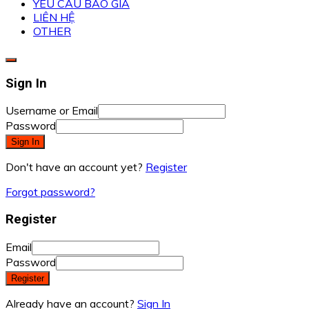
YÊU CẦU BÁO GIÁ
LIÊN HỆ
OTHER
Sign In
Username or Email
Password
Sign In
Don't have an account yet?
Register
Forgot password?
Register
Email
Password
Register
Already have an account?
Sign In