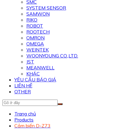
SMC
SYSTEM SENSOR
SAMWON
RIKO
ROBOT
ROOTECH
OMRON
OMEGA
WEINTEK
WOONYOUNG CO.,LTD.
JST
MEANWELL
KHÁC
YÊU CẦU BÁO GIÁ
LIÊN HỆ
OTHER
Trang chủ
Products
Cảm biến D-Z73