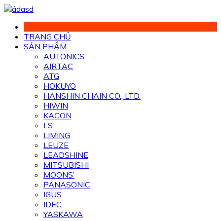
Chuyển
đến
phần
TRANG CHỦ
nội
SẢN PHẨM
dung
AUTONICS
AIRTAC
ATG
HOKUYO
HANSHIN CHAIN CO., LTD.
HIWIN
KACON
LS
LIMING
LEUZE
LEADSHINE
MITSUBISHI
MOONS’
PANASONIC
IGUS
IDEC
YASKAWA