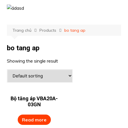
Chuyển
đến
phần
nội
Trang chủ
Products
bo tang ap
dung
bo tang ap
Showing the single result
Bộ tăng áp VBA20A-
03GN
Read more