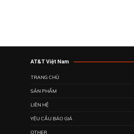
ROBOT
ROOTECH
OMRON
OMEGA
WEINTEK
WOONYOUNG CO.,LTD.
AT&T Việt Nam
JST
TRANG CHỦ
MEANWELL
KHÁC
SẢN PHẨM
LIÊN HỆ
YÊU CẦU BÁO GIÁ
OTHER