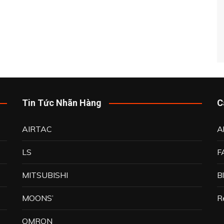
Tin Tức Nhãn Hàng
C
AIRTAC
A
LS
F
MITSUBISHI
B
MOONS’
R
OMRON