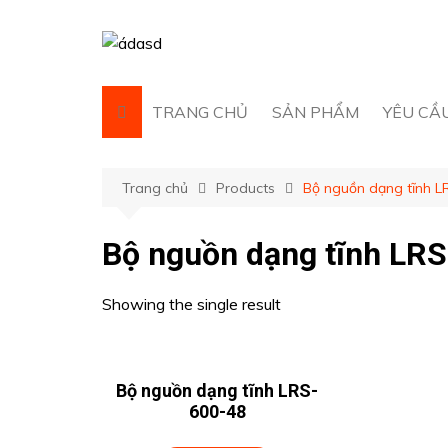
Chuyển
đến
phần
nội
dung
TRANG CHỦ
SẢN PHẨM
YÊU CẦ
AUTONICS
Trang chủ
Products
Bộ nguồn dạng tĩnh L
AIRTAC
ATG
Bộ nguồn dạng tĩnh LR
HOKUYO
HANSHIN CHAIN CO.,
Showing the single result
LTD.
HIWIN
KACON
Bộ nguồn dạng tĩnh LRS-
600-48
LS