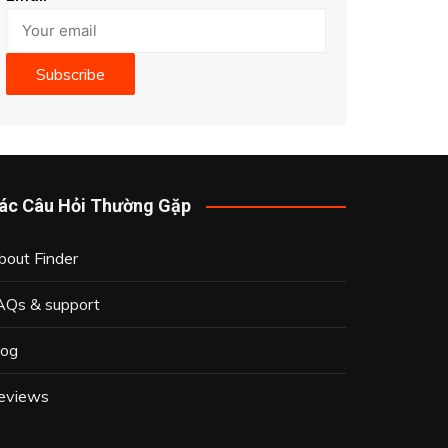
Subscribe
ác Câu Hỏi Thường Gặp
bout Finder
AQs & support
log
eviews