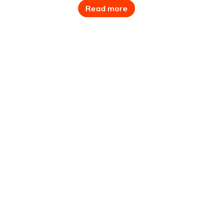
LIMING
Read more
LEUZE
LEADSHINE
MITSUBISHI
MOONS’
PANASONIC
IGUS
IDEC
YASKAWA
SMC
SYSTEM SENSOR
SAMWON
RIKO