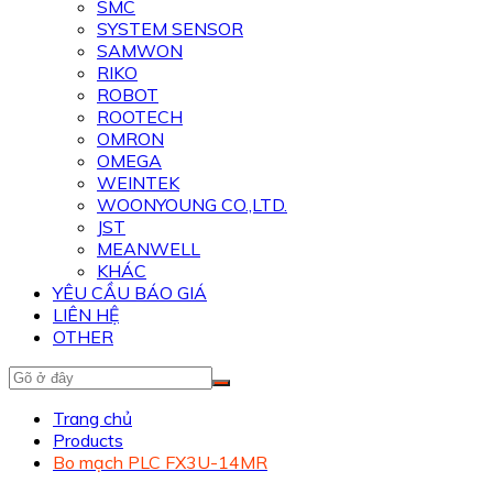
SMC
SYSTEM SENSOR
SAMWON
RIKO
ROBOT
ROOTECH
OMRON
OMEGA
WEINTEK
WOONYOUNG CO.,LTD.
JST
MEANWELL
KHÁC
YÊU CẦU BÁO GIÁ
LIÊN HỆ
OTHER
Trang chủ
Products
Bo mạch PLC FX3U-14MR