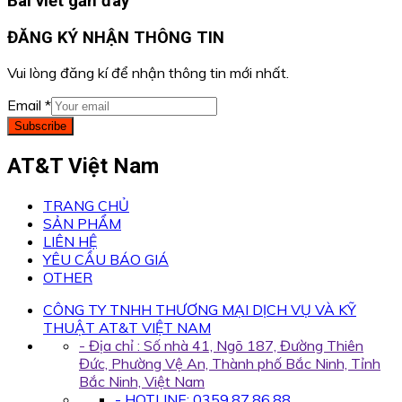
Bài viết gần đây
ĐĂNG KÝ NHẬN THÔNG TIN
Vui lòng đăng kí để nhận thông tin mới nhất.
Email
*
Subscribe
AT&T Việt Nam
TRANG CHỦ
SẢN PHẨM
LIÊN HỆ
YÊU CẦU BÁO GIÁ
OTHER
CÔNG TY TNHH THƯƠNG MẠI DỊCH VỤ VÀ KỸ
THUẬT AT&T VIỆT NAM
- Địa chỉ : Số nhà 41, Ngõ 187, Đường Thiên
Đức, Phường Vệ An, Thành phố Bắc Ninh, Tỉnh
Bắc Ninh, Việt Nam
- HOTLINE: 0359.87.86.88