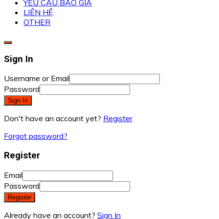
YÊU CẦU BÁO GIÁ
LIÊN HỆ
OTHER
Sign In
Username or Email
Password
Sign In
Don't have an account yet?
Register
Forgot password?
Register
Email
Password
Register
Already have an account?
Sign In