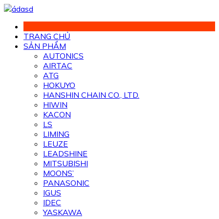
Chuyển
đến
phần
TRANG CHỦ
nội
SẢN PHẨM
dung
AUTONICS
AIRTAC
ATG
HOKUYO
HANSHIN CHAIN CO., LTD.
HIWIN
KACON
LS
LIMING
LEUZE
LEADSHINE
MITSUBISHI
MOONS’
PANASONIC
IGUS
IDEC
YASKAWA