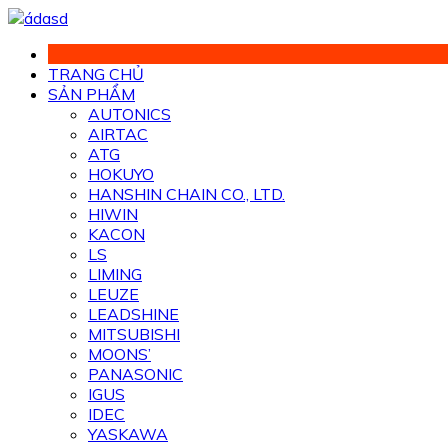
Chuyển
đến
phần
TRANG CHỦ
nội
SẢN PHẨM
dung
AUTONICS
AIRTAC
ATG
HOKUYO
HANSHIN CHAIN CO., LTD.
HIWIN
KACON
LS
LIMING
LEUZE
LEADSHINE
MITSUBISHI
MOONS’
PANASONIC
IGUS
IDEC
YASKAWA