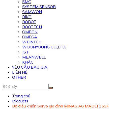
SMC
SYSTEM SENSOR
SAMWON
RIKO
ROBOT
ROOTECH
OMRON
OMEGA
WEINTEK
WOONYOUNG CO.,LTD.
JST
MEANWELL
KHÁC
YÊU CẦU BÁO GIÁ
LIÊN HỆ
OTHER
Trang chủ
Products
Bộ điều khiển Servo gia đình MINAS A6 MADLT15SF