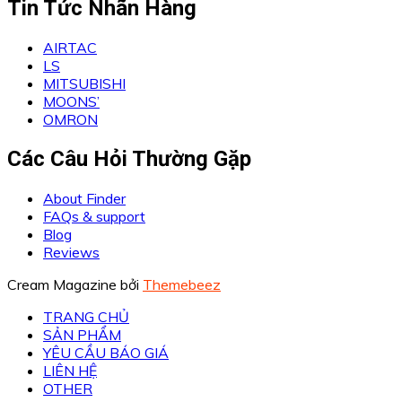
Tin Tức Nhãn Hàng
AIRTAC
LS
MITSUBISHI
MOONS’
OMRON
Các Câu Hỏi Thường Gặp
About Finder
FAQs & support
Blog
Reviews
Cream Magazine bởi
Themebeez
TRANG CHỦ
SẢN PHẨM
YÊU CẦU BÁO GIÁ
LIÊN HỆ
OTHER