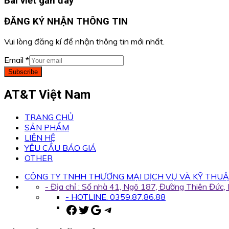
Bài viết gần đây
ĐĂNG KÝ NHẬN THÔNG TIN
Vui lòng đăng kí để nhận thông tin mới nhất.
Email
*
Subscribe
AT&T Việt Nam
TRANG CHỦ
SẢN PHẨM
LIÊN HỆ
YÊU CẦU BÁO GIÁ
OTHER
CÔNG TY TNHH THƯƠNG MẠI DỊCH VỤ VÀ KỸ THUẬ
- Địa chỉ : Số nhà 41, Ngõ 187, Đường Thiên Đức
- HOTLINE: 0359.87.86.88
Facebook
Twitter
Google
Telegram