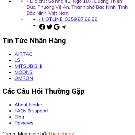
- Địa chỉ : Số nhà 41, Ngõ 187, Đường Thiên
Đức, Phường Vệ An, Thành phố Bắc Ninh, Tỉnh
Bắc Ninh, Việt Nam
- HOTLINE: 0359.87.86.88
Facebook
Twitter
Google
Telegram
Tin Tức Nhãn Hàng
AIRTAC
LS
MITSUBISHI
MOONS’
OMRON
Các Câu Hỏi Thường Gặp
About Finder
FAQs & support
Blog
Reviews
Cream Magazine bởi
Themebeez