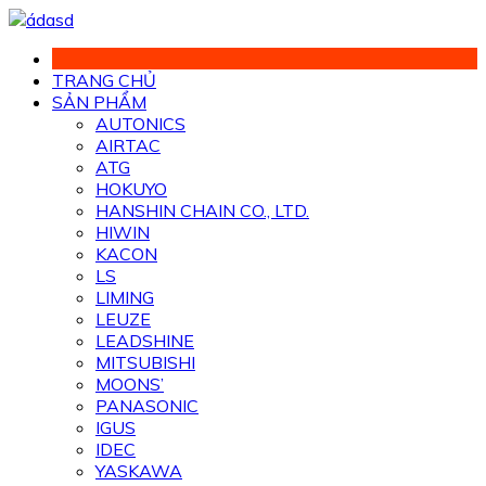
Chuyển
đến
phần
TRANG CHỦ
nội
SẢN PHẨM
dung
AUTONICS
AIRTAC
ATG
HOKUYO
HANSHIN CHAIN CO., LTD.
HIWIN
KACON
LS
LIMING
LEUZE
LEADSHINE
MITSUBISHI
MOONS’
PANASONIC
IGUS
IDEC
YASKAWA