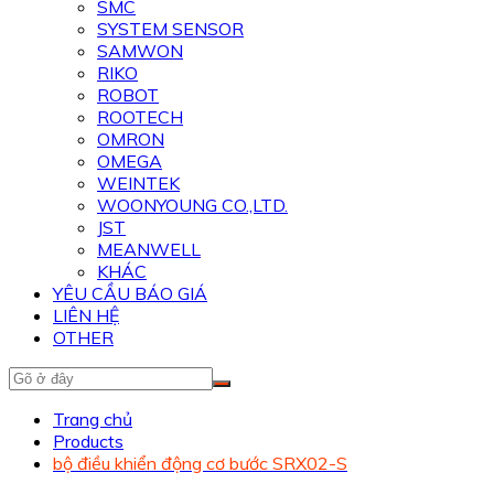
SMC
SYSTEM SENSOR
SAMWON
RIKO
ROBOT
ROOTECH
OMRON
OMEGA
WEINTEK
WOONYOUNG CO.,LTD.
JST
MEANWELL
KHÁC
YÊU CẦU BÁO GIÁ
LIÊN HỆ
OTHER
Trang chủ
Products
bộ điều khiển động cơ bước SRX02-S