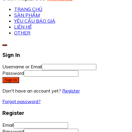
TRANG CHỦ
SẢN PHẨM
YÊU CẦU BÁO GIÁ
LIÊN HỆ
OTHER
Sign In
Username or Email
Password
Sign In
Don't have an account yet?
Register
Forgot password?
Register
Email
Password