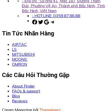
- Địa chỉ : Số nhà 41, Ngõ 187, Đường Thiên
Đức, Phường Vệ An, Thành phố Bắc Ninh, Tỉnh
Bắc Ninh, Việt Nam
- HOTLINE: 0359.87.86.88
Facebook
Twitter
Google
Telegram
Tin Tức Nhãn Hàng
AIRTAC
LS
MITSUBISHI
MOONS’
OMRON
Các Câu Hỏi Thường Gặp
About Finder
FAQs & support
Blog
Reviews
Cream Magazine bởi
Themebeez