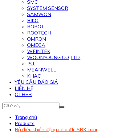
SMC
SYSTEM SENSOR
SAMWON
RIKO
ROBOT
ROOTECH
OMRON
OMEGA
WEINTEK
WOONYOUNG CO.,LTD.
JST
MEANWELL
KHÁC
YÊU CẦU BÁO GIÁ
LIÊN HỆ
OTHER
Trang chủ
Products
Bộ điều khiển động cơ bước SR3-mini