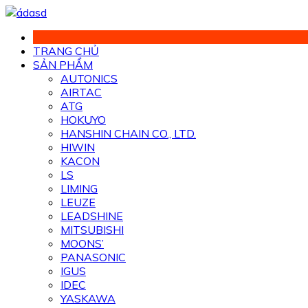
Chuyển
đến
phần
TRANG CHỦ
nội
SẢN PHẨM
dung
AUTONICS
AIRTAC
ATG
HOKUYO
HANSHIN CHAIN CO., LTD.
HIWIN
KACON
LS
LIMING
LEUZE
LEADSHINE
MITSUBISHI
MOONS’
PANASONIC
IGUS
IDEC
YASKAWA