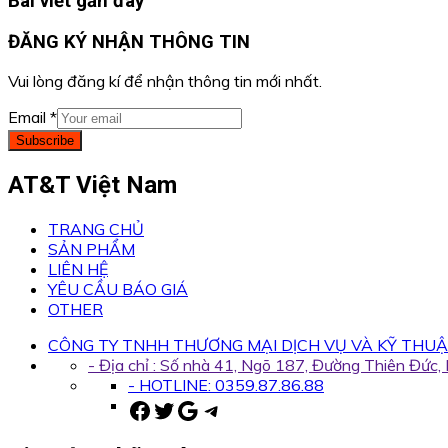
Bài viết gần đây
ĐĂNG KÝ NHẬN THÔNG TIN
Vui lòng đăng kí để nhận thông tin mới nhất.
Email
*
Subscribe
AT&T Việt Nam
TRANG CHỦ
SẢN PHẨM
LIÊN HỆ
YÊU CẦU BÁO GIÁ
OTHER
CÔNG TY TNHH THƯƠNG MẠI DỊCH VỤ VÀ KỸ THUẬ
- Địa chỉ : Số nhà 41, Ngõ 187, Đường Thiên Đức
- HOTLINE: 0359.87.86.88
Facebook
Twitter
Google
Telegram