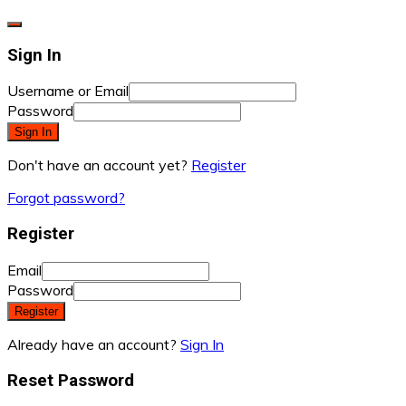
Sign In
Username or Email
Password
Sign In
Don't have an account yet?
Register
Forgot password?
Register
Email
Password
Register
Already have an account?
Sign In
Reset Password