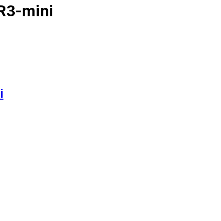
R3-mini
i