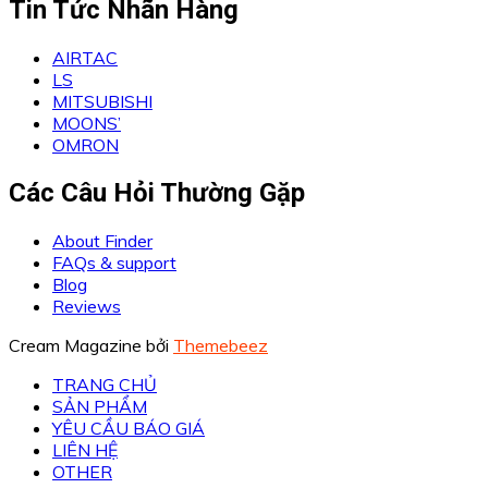
Tin Tức Nhãn Hàng
AIRTAC
LS
MITSUBISHI
MOONS’
OMRON
Các Câu Hỏi Thường Gặp
About Finder
FAQs & support
Blog
Reviews
Cream Magazine bởi
Themebeez
TRANG CHỦ
SẢN PHẨM
YÊU CẦU BÁO GIÁ
LIÊN HỆ
OTHER