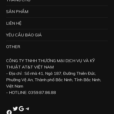
SẢN PHẨM
LIÊN HỆ
YÊU CẦU BÁO GIÁ
OTHER
CÔNG TY TNHH THƯƠNG MẠI DỊCH VỤ VÀ KỸ
THUẬT AT&T VIỆT NAM
- Địa chỉ : Số nhà 41, Ngõ 187, Đường Thiên Đức,
Phường Vệ An, Thành phố Bắc Ninh, Tỉnh Bắc Ninh,
Việt Nam
- HOTLINE: 0359.87.86.88
Twitter
Google
Telegram
Facebook