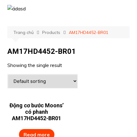
Chuyển
đến
phần
nội
Trang chủ
Products
AM17HD4452-BR01
dung
AM17HD4452-BR01
Showing the single result
Động cơ bước Moons’
có phanh
AM17HD4452-BR01
Read more