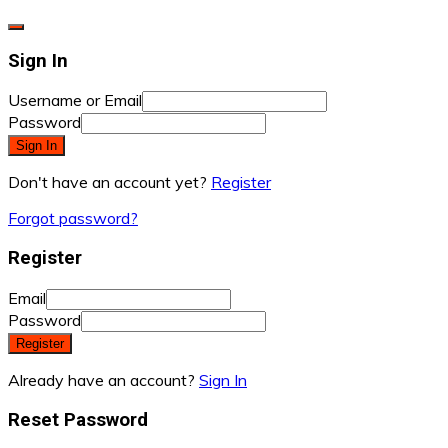
Sign In
Username or Email
Password
Sign In
Don't have an account yet?
Register
Forgot password?
Register
Email
Password
Register
Already have an account?
Sign In
Reset Password