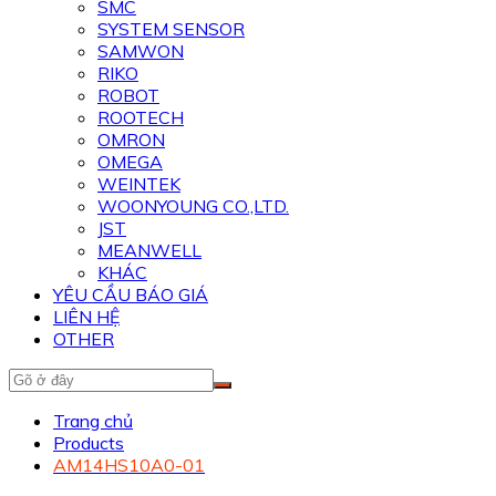
SMC
SYSTEM SENSOR
SAMWON
RIKO
ROBOT
ROOTECH
OMRON
OMEGA
WEINTEK
WOONYOUNG CO.,LTD.
JST
MEANWELL
KHÁC
YÊU CẦU BÁO GIÁ
LIÊN HỆ
OTHER
Trang chủ
Products
AM14HS10A0-01