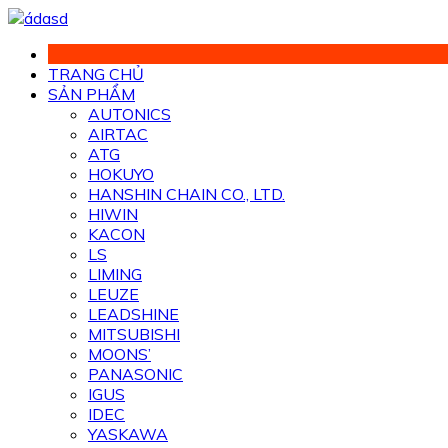
Chuyển
đến
phần
TRANG CHỦ
nội
SẢN PHẨM
dung
AUTONICS
AIRTAC
ATG
HOKUYO
HANSHIN CHAIN CO., LTD.
HIWIN
KACON
LS
LIMING
LEUZE
LEADSHINE
MITSUBISHI
MOONS’
PANASONIC
IGUS
IDEC
YASKAWA