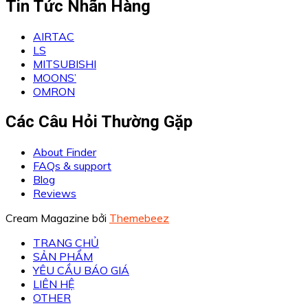
Tin Tức Nhãn Hàng
AIRTAC
LS
MITSUBISHI
MOONS’
OMRON
Các Câu Hỏi Thường Gặp
About Finder
FAQs & support
Blog
Reviews
Cream Magazine bởi
Themebeez
TRANG CHỦ
SẢN PHẨM
YÊU CẦU BÁO GIÁ
LIÊN HỆ
OTHER