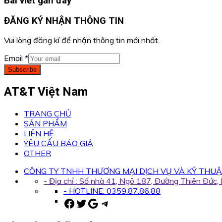
Bài viết gần đây
ĐĂNG KÝ NHẬN THÔNG TIN
Vui lòng đăng kí để nhận thông tin mới nhất.
Email
*
Subscribe
AT&T Việt Nam
TRANG CHỦ
SẢN PHẨM
LIÊN HỆ
YÊU CẦU BÁO GIÁ
OTHER
CÔNG TY TNHH THƯƠNG MẠI DỊCH VỤ VÀ KỸ THUẬ
- Địa chỉ : Số nhà 41, Ngõ 187, Đường Thiên Đức
- HOTLINE: 0359.87.86.88
Facebook
Twitter
Google
Telegram