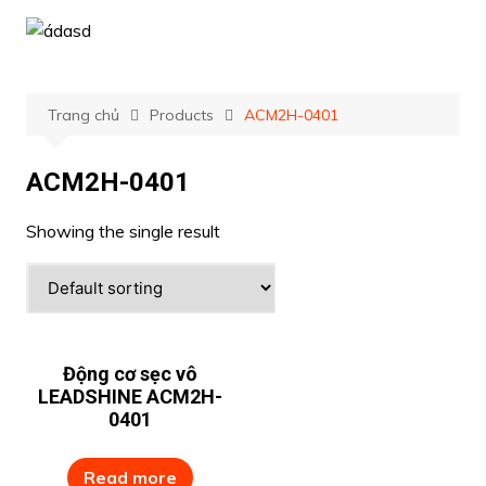
Chuyển
đến
phần
nội
Trang chủ
Products
ACM2H-0401
dung
ACM2H-0401
Showing the single result
Động cơ sẹc vô
LEADSHINE ACM2H-
0401
Read more